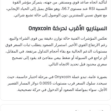
لتأكيد اتجاه صاعد قوي ومستقر. من جهته، يتمركز مؤشر القوة
النسبية RSI عند مستوى 56.7، وهو نطاق يميل إلى الحياد الإيجابي،
مع تفوق نسبي للمشترين دون الوصول إلى حالة تشبع شرائي.
السيناريو الأقرب لحركة Onyxcoin
تعكس المؤشرات الفنية حالة توازن دقيقة بين قوى الشراء والبيع،
رغم الارتفاع القوي الأخير. استمرار الصعود يتطلب ثبات السعر فوق
مستويات الدعم الحالية مع بقاء أحجام التداول مرتفعة. في المقابل،
أي تراجع في السيولة أو ضغط بيعي مفاجئ قد يقود إلى تصحيح
سعري محدود قبل تحديد الاتجاه التالي.
بصورة عامة، تبدو عملة Onyxcoin في مرحلة اختبار حاسمة، حيث
سيحدد سلوك السعر قرب مستويات 0.0055 دولار المسار القصير
الأجل، سواء بمواصلة الصعود أو الدخول في حركة تصحيحية.