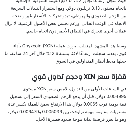
حيث سجل ارتفاعًا تجاوز 2%، ما دفع القيمة السوقية الإجمالية
باتجاه مستوى 3.13 تريليون دولار. ومع استمرار التبدلات السريعة
بين الزخم الصعودي والهبوطي، تبدو تحركات الأسعار غير واضحة
الاتجاه في الوقت الحالي. ورغم تحسن بعض الأصول الرقمية، لا تزال
عملات أخرى تتحرك في النطاق الأحمر دون اتجاه حاسم.
وسط هذا المشهد المتقلب، برزت عملة Onyxcoin (XCN) بأداء
قوي، بعدما سجلت ارتفاعًا لافتًا بنسبة 12.6% خلال آخر 24 ساعة، ما
جعلها محط أنظار المتداولين في السوق.
قفزة سعر XCN وحجم تداول قوي
في الساعات الأولى من التداول، لامس سعر XCN مستوى
0.004995 دولار، قبل أن يدفع الزخم الصعودي السعر إلى تسجيل
قمة يومية قرب 0.0065 دولار. هذا الارتفاع سمح للعملة بكسر عدة
مستويات مقاومة مهمة تراوحت بين 0.005036 و0.006479 دولار،
وهو ما يعزز فرضية بداية موجة صعود قصيرة الأجل.