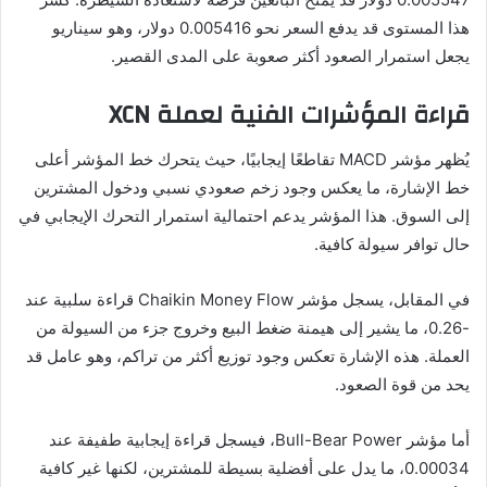
هذا المستوى قد يدفع السعر نحو 0.005416 دولار، وهو سيناريو
يجعل استمرار الصعود أكثر صعوبة على المدى القصير.
قراءة المؤشرات الفنية لعملة XCN
يُظهر مؤشر MACD تقاطعًا إيجابيًا، حيث يتحرك خط المؤشر أعلى
خط الإشارة، ما يعكس وجود زخم صعودي نسبي ودخول المشترين
إلى السوق. هذا المؤشر يدعم احتمالية استمرار التحرك الإيجابي في
حال توافر سيولة كافية.
في المقابل، يسجل مؤشر Chaikin Money Flow قراءة سلبية عند
-0.26، ما يشير إلى هيمنة ضغط البيع وخروج جزء من السيولة من
العملة. هذه الإشارة تعكس وجود توزيع أكثر من تراكم، وهو عامل قد
يحد من قوة الصعود.
أما مؤشر Bull-Bear Power، فيسجل قراءة إيجابية طفيفة عند
0.00034، ما يدل على أفضلية بسيطة للمشترين، لكنها غير كافية