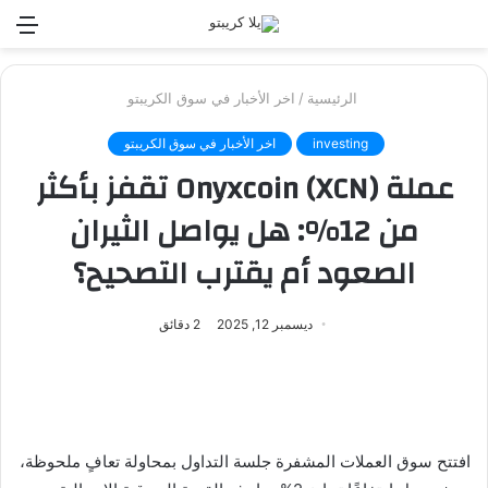
بحث
الق
عن
الرئيسية
/
اخر الأخبار في سوق الكريبتو
investing
اخر الأخبار في سوق الكريبتو
عملة Onyxcoin (XCN) تقفز بأكثر
من 12%: هل يواصل الثيران
الصعود أم يقترب التصحيح؟
ديسمبر 12, 2025
2 دقائق
افتتح سوق العملات المشفرة جلسة التداول بمحاولة تعافٍ ملحوظة،