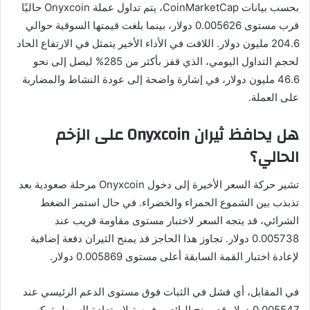
بحسب بيانات CoinMarketCap، يتم تداول عملة Onyxcoin حاليًا
قرب مستوى 0.005626 دولار، بينما بلغت قيمتها السوقية حوالي
204.6 مليون دولار. اللافت في الأداء الأخير يتمثل في الارتفاع الحاد
لحجم التداول اليومي، الذي قفز بأكثر من 285% ليصل إلى نحو
46.6 مليون دولار، في إشارة واضحة إلى عودة النشاط والمضاربة
على العملة.
هل يحافظ ثيران Onyxcoin على الزخم
الحالي؟
تشير حركة السعر الأخيرة إلى دخول Onyxcoin مرحلة صعودية بعد
تذبذب بين الشموع الحمراء والخضراء. في حال استمر الضغط
الشرائي، قد يتجه السعر لاختبار مستوى مقاومة قريب عند
0.005738 دولار. تجاوز هذا الحاجز قد يمنح الثيران دفعة إضافية
لإعادة اختبار القمة السابقة أعلى مستوى 0.005869 دولار.
في المقابل، أي فشل في الثبات فوق مستوى الدعم الرئيسي عند
0.005547 دولار قد يمنح البائعين فرصة لاستعادة السيطرة. كسر