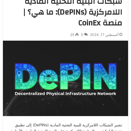
شبكات البنية التحتية المادية
اللامركزية (DePINs): ما هي؟ |
منصة CoinEx
أغسطس 17, 2024
0
25
تشير الشبكات اللامركزية للبنية التحتية المادية (DePINs) إلى تطبيق
تقنية البلوكشين والمبادئ اللامركزية على البنية التحتية المادية والأنظمة