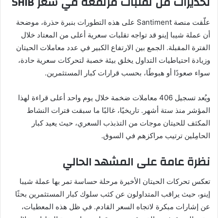
تحذيرات من تقلبات مرتفعة في سعر SHIB
علّقت منصة Santiment على هذه التطورات بنبرة حذرة، موضحة
أن عملة شيبا إينو قد تواجه تقلبات سعرية أعلى من المعتاد خلال
الفترة المقبلة. الجمع بين الارتفاع الكبير في عدد معاملات الحيتان
وزيادة احتياطيات التداول يخلق بيئة خصبة لتحركات سعرية حادة،
سواء صعودًا أو هبوطًا، بحسب قرارات كبار المستثمرين.
ويُعد تسجيل 406 معاملات ضخمة خلال يوم واحد أعلى قراءة لهذا
المؤشر منذ ستة أشهر. تاريخيًا، غالبًا ما سبقت فترات النشاط
المكثف للحيتان موجات من التذبذب السعري، حيث يعيد كبار
الحامِلين ترتيب مراكزهم في السوق.
نظرة عامة على المشهد الحالي
تعكس تحركات الحيتان الأخيرة مرحلة حساسة تمر بها عملة شيبا
إينو، حيث يراقب المتداولون عن كثب سلوك كبار المستثمرين بحثًا
عن إشارات مبكرة لاتجاه السعر القادم. في ظل هذه المعطيات،