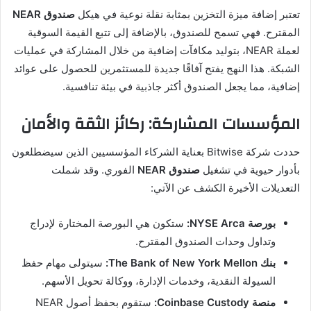
تعتبر إضافة ميزة التخزين بمثابة نقلة نوعية في هيكل
صندوق NEAR
المقترح. فهي تسمح للصندوق، بالإضافة إلى تتبع القيمة السوقية
لعملة NEAR، بتوليد مكافآت إضافية من خلال المشاركة في عمليات
الشبكة. هذا النهج يفتح آفاقًا جديدة للمستثمرين للحصول على عوائد
إضافية، مما يجعل الصندوق أكثر جاذبية في بيئة تنافسية.
المؤسسات المشاركة: ركائز الثقة والأمان
حددت شركة Bitwise بعناية الشركاء المؤسسيين الذين سيضطلعون
بأدوار حيوية في تشغيل
صندوق NEAR
الفوري. وقد شملت
التعديلات الأخيرة الكشف عن الآتي:
بورصة NYSE Arca:
ستكون هي البورصة المختارة لإدراج
وتداول وحدات الصندوق المقترح.
بنك The Bank of New York Mellon:
سيتولى مهام حفظ
السيولة النقدية، وخدمات الإدارة، ووكالة تحويل الأسهم.
منصة Coinbase Custody:
ستقوم بحفظ أصول NEAR