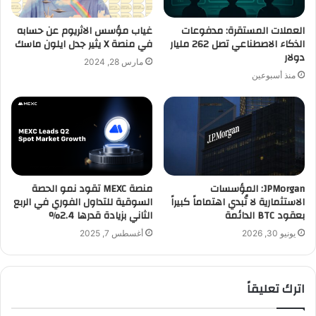
العملات المستقرة: مدفوعات
غياب مؤسس الاثريوم عن حسابه
الذكاء الاصطناعي تصل 262 مليار
في منصة X يثير جدل ايلون ماسك
دولار
مارس 28, 2024
منذ أسبوعين
JPMorgan: المؤسسات
منصة MEXC تقود نمو الحصة
الاستثمارية لا تُبدي اهتماماً كبيراً
السوقية للتداول الفوري في الربع
بعقود BTC الدائمة
الثاني بزيادة قدرها 2.4%
يونيو 30, 2026
أغسطس 7, 2025
اترك تعليقاً