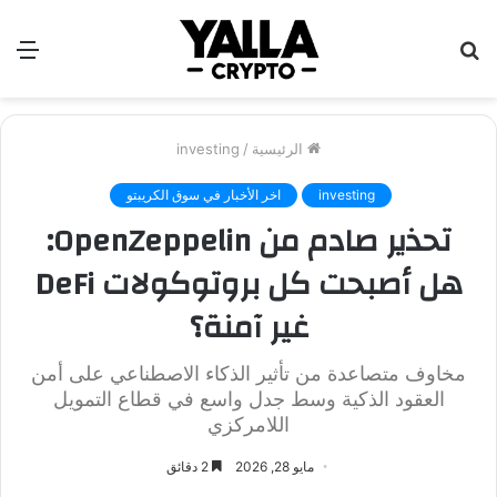
بحث
الق
عن
الرئيسية
/
investing
investing
اخر الأخبار في سوق الكريبتو
تحذير صادم من OpenZeppelin:
هل أصبحت كل بروتوكولات DeFi
غير آمنة؟
مخاوف متصاعدة من تأثير الذكاء الاصطناعي على أمن
العقود الذكية وسط جدل واسع في قطاع التمويل
اللامركزي
مايو 28, 2026
2 دقائق