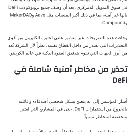
في سوق التمويل اللامركزي، بعد أن وصف جميع بروتوكولات DeFi
بأنها غير آمنة، بما في ذلك أكبر المنصات مثل Aave وMakerDAO
وCompound.
وجاءت هذه التصريحات عبر منشور علني اعتبره الكثيرون من أقوى
التحذيرات التي تصدر من داخل القطاع نفسه، نظراً لأن الشركة تُعد
من أبرز الجهات التي تقوم بتدقيق العقود الذكية في عالم الكريبتو.
تحذير من مخاطر أمنية شاملة في
DeFi
أشار المؤسس إلى أنه ينصح بشكل شخصي أصدقاءه وعائلته
بالخروج من استثمارات DeFi، حتى في المشاريع التي تُعتبر
منخفضة المخاطر نسبياً.
ويستند هذا التحذير إلى رؤية مفادها أن الفجوة الأمنية في التمويل