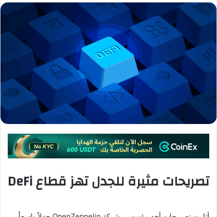
تصريحات مثيرة للجدل تهز قطاع DeFi
أثارت تصريحات أحد مؤسسي شركة OpenZeppelin جدلاً واسعاً