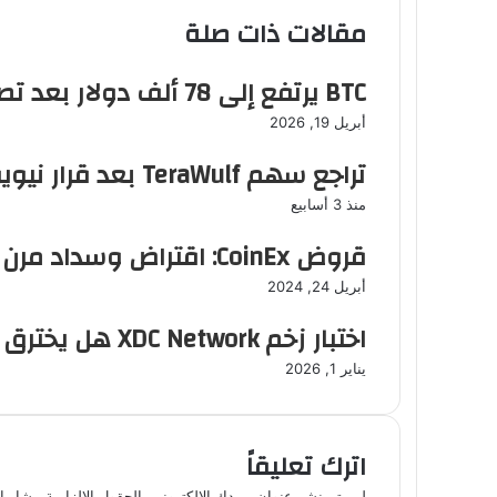
مقالات ذات صلة
BTC يرتفع إلى 78 ألف دولار بعد تصريحات ترامب حول مضيق هرمز
أبريل 19, 2026
تراجع سهم TeraWulf بعد قرار نيويورك لمراكز البيانات
منذ 3 أسابيع
قروض CoinEx: اقتراض وسداد مرن لتحقيق مكاسب سريعة
أبريل 24, 2024
اختبار زخم XDC Network هل يخترق المقاومة أم يعود إلى المستويات الدنيا
يناير 1, 2026
اترك تعليقاً
لن يتم نشر عنوان بريدك الإلكتروني.
الحقول الإلزامية مشار إل