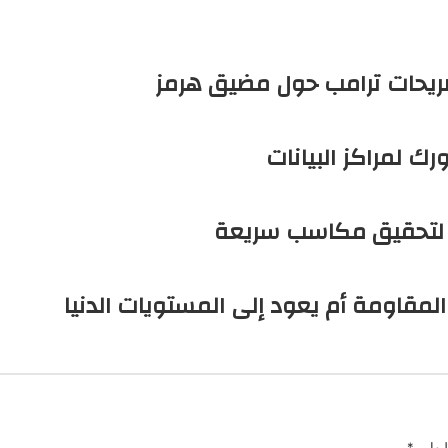
يها بـ
*