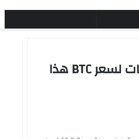
بيتكوين تنخفض إلى ما دون 82 ألف: ما التوقعات لسعر BTC هذا
، والتي تهدف من جهة إلى تعزيز الابتكار التكنولوجي عبر