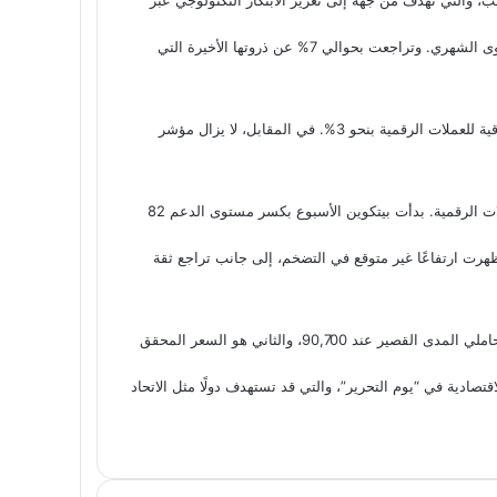
سجلت بيتكوين اليوم انخفاضًا إلى مستوى 81,000، بتراجع يومي بلغ 2.09%. كما هبطت العملة بنسبة 6.54% خلال الأسبوع، و4.01% على المستوى الشهري. وتراجعت بحوالي 7% عن ذروتها الأخيرة التي
تراجع سعر بيتكوين تسبب في موجة من التصفيات في السوق بلغت قيمتها 260 مليون دولار خلال الـ24 ساعة الماضية. كما انخفضت القيمة السوقية للعملات الرقمية بنحو 3%. في المقابل، لا يزال مؤشر
من المتوقع أن يعلن ترامب عن حزمة من “الرسوم المتبادلة” في 2 أبريل، المعروف بـ “يوم التحرير”، ما زاد من الضغوط السلبية على سوق العملات الرقمية. بدأت بيتكوين الأسبوع بكسر مستوى الدعم 82
شارات اقتصادية أخرى تزيد من حالة القلق، مثل بيانات مؤشر نفقات الاستهلاك الشخصي الأساسي (Core PCE) التي أظهرت ارتفاعًا غير متوقع في التضخم، إلى جانب تراجع ثقة
أشار المحلل الشهير علي مارتينيز إلى أن استمرار الاتجاه الصعودي لبيتكوين مشروط باختراق مستويين رئيسيين، الأول هو سعر الشراء المحقق لحاملي المدى القصير عند 90,700، والثاني هو السعر المحقق
صادية في “يوم التحرير”، والتي قد تستهدف دولًا مثل الاتحاد