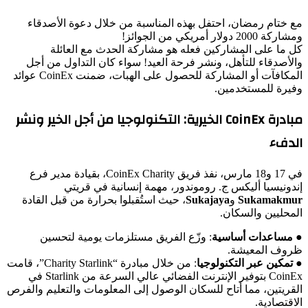
مع ختام رمضان، احتفل بهذه المناسبة من خلال دعوة الأصدقاء
ومشاركة 2000 دولار أمريكي من الجوائز!
كل ما على المشاركين فعله هو مشاركة الحدث مع العائلة
والأصدقاء للتأهل، ونشر فرحة العيد! سواء كان التداول من أجل
المكافآت أو المشاركة للحصول على الهبات، ضمنت CoinEx عوائد
وفيرة للمستخدمين.
مبادرة CoinEx الخيرية: التكنولوجيا من أجل الخير ونشر
الدفء
في 17 و18 مارس، نفذ فريق CoinEx Charity، بقيادة مدير فرع
إندونيسيا أليكس ج. روموندور، مهمة إنسانية في قريتي
Sukamakmur
و
Sukajaya
، حيث استُقبلوا بحرارة من قبل القادة
المحليين والسكان.
●
مساعدات أساسية
: وزّع الفريق مستلزمات يومية لتحسين
ظروف المعيشة.
●
تمكين عبر التكنولوجيا
: من خلال مبادرة “Charity Starlink”، قامت
CoinEx بتوفير الإنترنت الفضائي عالي السرعة من Starlink في
القريتين، مما أتاح للسكان الوصول إلى المعلومات والتعليم والفرص
الاقتصادية.