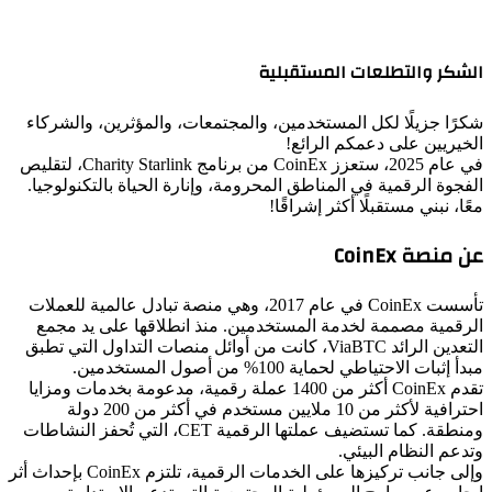
الشكر والتطلعات المستقبلية
شكرًا جزيلًا لكل المستخدمين، والمجتمعات، والمؤثرين، والشركاء
الخيريين على دعمكم الرائع!
في عام 2025، ستعزز CoinEx من برنامج Charity Starlink، لتقليص
الفجوة الرقمية في المناطق المحرومة، وإنارة الحياة بالتكنولوجيا.
معًا، نبني مستقبلًا أكثر إشراقًا!
عن منصة CoinEx
تأسست CoinEx في عام 2017، وهي منصة تبادل عالمية للعملات
الرقمية مصممة لخدمة المستخدمين. منذ انطلاقها على يد مجمع
التعدين الرائد ViaBTC، كانت من أوائل منصات التداول التي تطبق
مبدأ إثبات الاحتياطي لحماية 100% من أصول المستخدمين.
تقدم CoinEx أكثر من 1400 عملة رقمية، مدعومة بخدمات ومزايا
احترافية لأكثر من 10 ملايين مستخدم في أكثر من 200 دولة
ومنطقة. كما تستضيف عملتها الرقمية CET، التي تُحفز النشاطات
وتدعم النظام البيئي.
وإلى جانب تركيزها على الخدمات الرقمية، تلتزم CoinEx بإحداث أثر