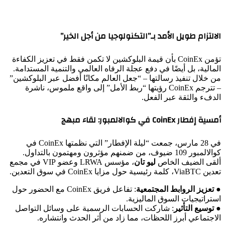
الالتزام طويل الأمد بـ”التكنولوجيا من أجل الخير”
تؤمن CoinEx بأن قيمة البلوكشين لا تكمن فقط في تعزيز الكفاءة
المالية، بل أيضًا في دفع عجلة الرفاه العالمي والتنمية المستدامة.
من خلال تنفيذ رسالتها – “جعل العالم مكانًا أفضل عبر البلوكشين”
– تترجم CoinEx رؤيتها “ربط الأمل” إلى واقع ملموس، ناشرة
الدفء والثقة عبر الفعل.
أمسية إفطار CoinEx في كوالالمبور: لقاء مبهج
في 28 مارس، جمعت “ليلة الإفطار” التي نظمتها CoinEx في
كوالالمبور 109 ضيوف، من ضمنهم مؤثرون ومهتمون بالتداول.
ألقى الضيف الخاص
ليو تان
، مؤسس LRWA وعضو VIP في مجمع
تعدين ViaBTC، كلمة رئيسية حول مزايا CoinEx في سوق التعدين.
●
تعزيز الروابط المجتمعية
: تفاعل فريق CoinEx مع الحضور حول
استراتيجيات السوق الماليزية.
●
توسيع التأثير
: شاركت الحسابات الرسمية على وسائل التواصل
الاجتماعي أبرز اللحظات، مما زاد من أثر الحدث وانتشاره.