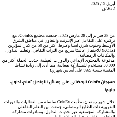
أبريل 15, 2025
2 دقائق
من 28 فبراير إلى 28 مارس 2025، جمعت مجتمع
CoinEx
، مع
تركيزه على التفاعل عبر الإنترنت والتعاون في مناطق الشرق
الأوسط وجنوب شرق آسيا وغيرها، أكثر من 50 من كبار المؤثرين
(KOLs) للاحتفال عالميًا بمزيج من التراث الثقافي، وتعليم التداول،
والمكافآت الرمضانية.
مدفوعة بالمحتوى الإبداعي والدورات العملية، جذبت الحملة أكثر من
30,000 مستخدم للمشاركة بفعالية، مما أدى إلى زيادة نشاط
المنصة بنسبة 65% على أساس شهري!
مهرجان CoinEx الرمضاني على وسائل التواصل: تعلم، تداول،
واربح!
خلال شهر رمضان، نظّمت CoinEx سلسلة من الفعاليات والدورات
التدريبية ذات الطابع الرمضاني، جمعت بين التعلم التفاعلي
والمشاركة المجتمعية عبر تحديات التداول، ومبادرات مشاركة
الطعام، ونقاشات حول العملات الرقمية.