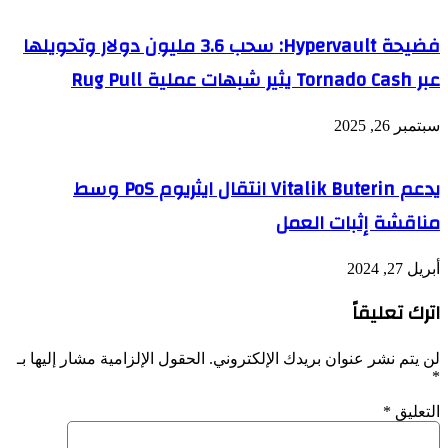
فضيحة Hypervault: سحب 3.6 مليون دولار وتحويلها
عبر Tornado Cash يثير شبهات عملية Rug Pull
سبتمبر 26, 2025
يدعم Vitalik Buterin انتقال ايثريوم PoS وسط
مناقشة إثبات العمل
أبريل 27, 2024
اترك تعليقاً
لن يتم نشر عنوان بريدك الإلكتروني.
الحقول الإلزامية مشار إليها بـ
*
التعليق
*