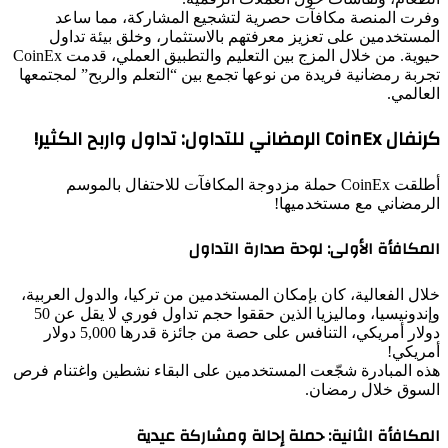
وفرت المنصة مكافآت حصرية لتشجيع المشاركة، مما ساعد
المستخدمين على تعزيز معرفتهم بالاستثمار، وخلق بيئة تداول
حيوية. من خلال المزج بين التعليم والتطبيق العملي، قدمت CoinEx
تجربة رمضانية فريدة من نوعها تجمع بين “التعلم والربح” لمجتمعها
العالمي.
كرنفال CoinEx الرمضاني للتداول: تداول واربح الكثير!
أطلقت CoinEx حملة مزدوجة المكافآت للاحتفال بالموسم
الرمضاني مع مستخدميها!
المكافأة الأولى: لوحة صدارة التداول
خلال الفعالية، كان بإمكان المستخدمين من تركيا، والدول العربية،
وإندونيسيا، وماليزيا الذين حققوا حجم تداول فوري لا يقل عن 50
دولار أمريكي، التنافس على حصة من جائزة قدرها 5,000 دولار
أمريكي!
هذه المبادرة شجّعت المستخدمين على البقاء نشطين واغتنام فرص
السوق خلال رمضان.
المكافأة الثانية: حملة إحالة ومشاركة عيدية