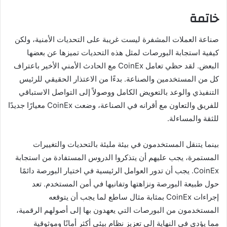
خاتمة
صناعة العملات المشفرة ليست غريبة على التحديات الأمنية، ولكن
كيفية استجابة البورصات لمثل هذه التحديات تميزها عن بعضها
البعض. لقد حظي تعامل CoinEx مع الحادث الأمني الأخير باعتراف
كل من المستخدمين والصناعة. بدءًا من الاعتذار الحقيقي للرئيس
التنفيذي والوعد بالتعويض الكامل ووصولاً إلى التواصل الاستباقي
للفريق والتعاون مع أقرانه في الصناعة، وضعت CoinEx معيارًا جديدًا
للثقة والمساءلة.
بينما يتنقل المستخدمون في بيئة مليئة بالتحديات والتغييرات
المستمرة، يجب عليهم أن يتذكروا الدروس المستفادة من استجابة
CoinEx. يجب أن تدور العوامل الرئيسية في اختيار البورصة دائمًا
حول طبيعة البورصة ونزاهتها وتفانيها في أمن المستخدم. تعد
إجراءات CoinEx بمثابة مثال ساطع لما يجب أن يتوقعه
المستخدمون من البورصات التي يعهدون بها إلى أصولهم الرقمية،
مما يؤدي في النهاية إلى تعزيز نظام بيئي أكثر أمانًا وموثوقية