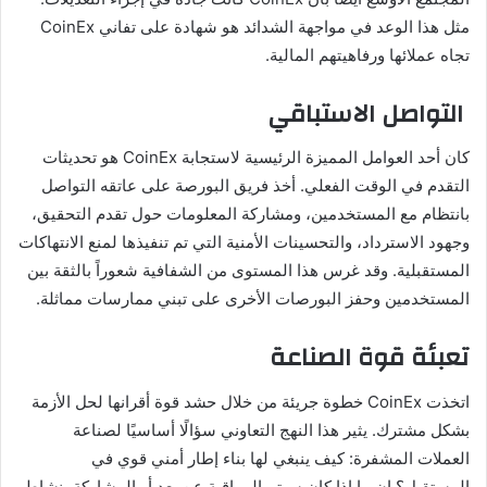
مثل هذا الوعد في مواجهة الشدائد هو شهادة على تفاني CoinEx
تجاه عملائها ورفاهيتهم المالية.
التواصل الاستباقي
كان أحد العوامل المميزة الرئيسية لاستجابة CoinEx هو تحديثات
التقدم في الوقت الفعلي. أخذ فريق البورصة على عاتقه التواصل
بانتظام مع المستخدمين، ومشاركة المعلومات حول تقدم التحقيق،
وجهود الاسترداد، والتحسينات الأمنية التي تم تنفيذها لمنع الانتهاكات
المستقبلية. وقد غرس هذا المستوى من الشفافية شعوراً بالثقة بين
المستخدمين وحفز البورصات الأخرى على تبني ممارسات مماثلة.
تعبئة قوة الصناعة
اتخذت CoinEx خطوة جريئة من خلال حشد قوة أقرانها لحل الأزمة
بشكل مشترك. يثير هذا النهج التعاوني سؤالًا أساسيًا لصناعة
العملات المشفرة: كيف ينبغي لها بناء إطار أمني قوي في
المستقبل؟ إن ما إذا كان سيتم المراقبة عن بعد أو المشاركة بنشاط