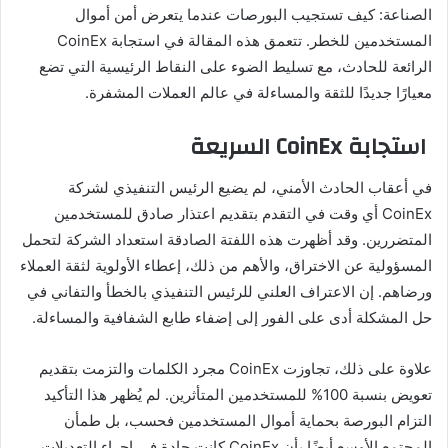
الصناعة: كيف تستجيب البورصات عندما يتعرض أمن أموال
المستخدمين للخطر. تتعمق هذه المقالة في استجابة CoinEx
الرائعة للحادث، مع تسليط الضوء على النقاط الرئيسية التي تضع
معيارًا جديدًا للثقة والمساءلة في عالم العملات المشفرة.
استجابة CoinEx السريعة
في أعقاب الحادث الأمني، لم يضيع الرئيس التنفيذي لشركة
CoinEx أي وقت في التقدم بتقديم اعتذار صادق للمستخدمين
المتضررين. وقد أظهرت هذه اللفتة الصادقة استعداد الشركة لتحمل
المسؤولية عن الاختراق، والأهم من ذلك، إعطاء الأولوية لثقة العملاء
ورضاهم. إن الاعتراف العلني للرئيس التنفيذي بالخطأ والتفاني في
حل المشكلة أدى على الفور إلى إضفاء طابع الشفافية والمساءلة.
علاوة على ذلك، تجاوزت CoinEx مجرد الكلمات والتزمت بتقديم
تعويض بنسبة 100% للمستخدمين المتأثرين. لم يُظهر هذا التأكيد
التزام البورصة بحماية أموال المستخدمين فحسب، بل طمأن
المجتمع الأوسع أيضًا بأن CoinEx كانت جادة في إجراء التعديلات.