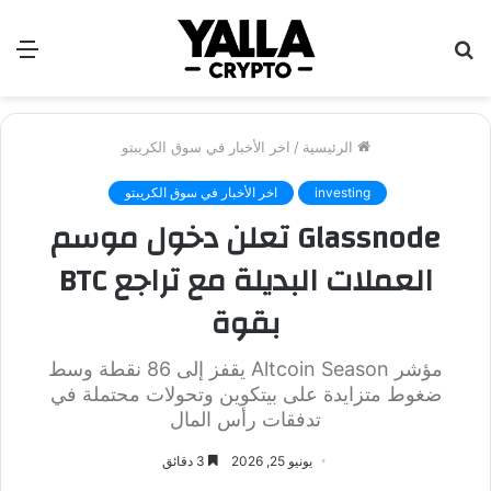
بحث
الق
عن
الرئيسية
/
اخر الأخبار في سوق الكريبتو
investing
اخر الأخبار في سوق الكريبتو
Glassnode تعلن دخول موسم
العملات البديلة مع تراجع BTC
بقوة
مؤشر Altcoin Season يقفز إلى 86 نقطة وسط
ضغوط متزايدة على بيتكوين وتحولات محتملة في
تدفقات رأس المال
يونيو 25, 2026
3 دقائق