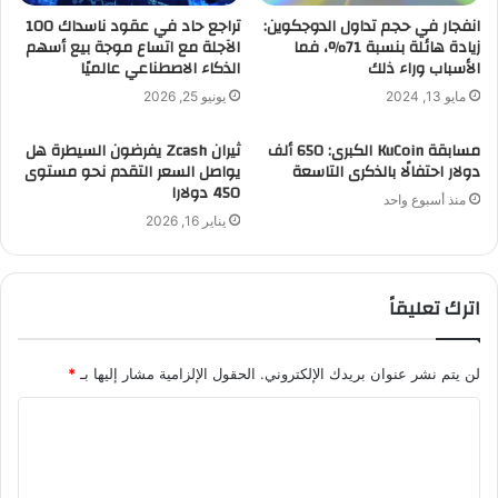
انفجار في حجم تداول الدوجكوين:
تراجع حاد في عقود ناسداك 100
زيادة هائلة بنسبة 71%، فما
الآجلة مع اتساع موجة بيع أسهم
الأسباب وراء ذلك
الذكاء الاصطناعي عالميًا
مايو 13, 2024
يونيو 25, 2026
مسابقة KuCoin الكبرى: 650 ألف
ثيران Zcash يفرضون السيطرة هل
دولار احتفالًا بالذكرى التاسعة
يواصل السعر التقدم نحو مستوى
450 دولارا
منذ أسبوع واحد
يناير 16, 2026
اترك تعليقاً
لن يتم نشر عنوان بريدك الإلكتروني.
الحقول الإلزامية مشار إليها بـ
*
ا
ل
ت