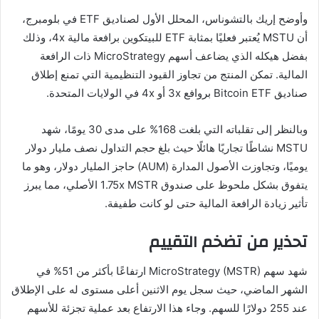
وأوضح إريك بالتشوناس، المحلل الأول لصناديق ETF في بلومبرج،
أن MSTU يُعتبر فعليًا بمثابة ETF للبيتكوين برافعة مالية 4x، وذلك
بفضل هيكله الذي يضاعف أسهم MicroStrategy ذات الرافعة
المالية. تمكن المنتج من تجاوز القيود التنظيمية التي تمنع إطلاق
صناديق Bitcoin ETF بروافع 3x أو 4x في الولايات المتحدة.
وبالنظر إلى تقلباته التي بلغت 168% على مدى 30 يومًا، شهد
MSTU نشاطًا تجاريًا هائلًا حيث بلغ حجم التداول نصف مليار دولار
يوميًا، وتجاوزت الأصول المدارة (AUM) حاجز المليار دولار، وهو ما
يتفوق بشكل ملحوظ على صندوق 1.75x MSTR الأصلي، مما يبرز
تأثير زيادة الرافعة المالية حتى لو كانت طفيفة.
تحذير من تضخم التقييم
شهد سهم MicroStrategy (MSTR) ارتفاعًا بأكثر من 51% في
الشهر الماضي، حيث سجل يوم الاثنين أعلى مستوى له على الإطلاق
عند 255 دولارًا للسهم. وجاء هذا الارتفاع بعد عملية تجزئة للأسهم