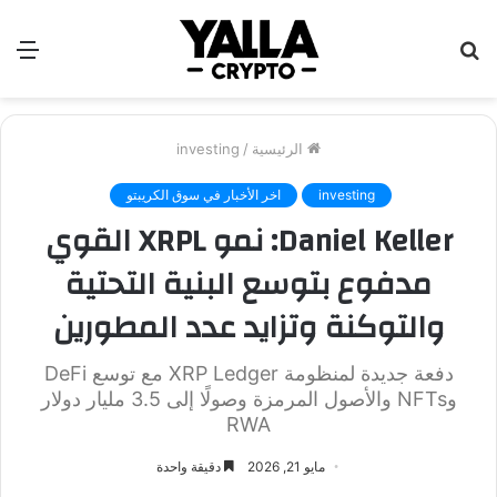
بحث
الق
عن
الرئيسية
/
investing
investing
اخر الأخبار في سوق الكريبتو
Daniel Keller: نمو XRPL القوي
مدفوع بتوسع البنية التحتية
والتوكنة وتزايد عدد المطورين
دفعة جديدة لمنظومة XRP Ledger مع توسع DeFi
وNFTs والأصول المرمزة وصولًا إلى 3.5 مليار دولار
RWA
مايو 21, 2026
دقيقة واحدة