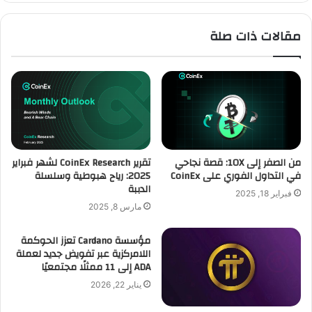
مقالات ذات صلة
من الصفر إلى 10X: قصة نجاحي
تقرير CoinEx Research لشهر فبراير
في التداول الفوري على CoinEx
2025: رياح هبوطية وسلسلة
الدببة
فبراير 18, 2025
مارس 8, 2025
مؤسسة Cardano تعزز الحوكمة
اللامركزية عبر تفويض جديد لعملة
ADA إلى 11 ممثلًا مجتمعيًا
يناير 22, 2026