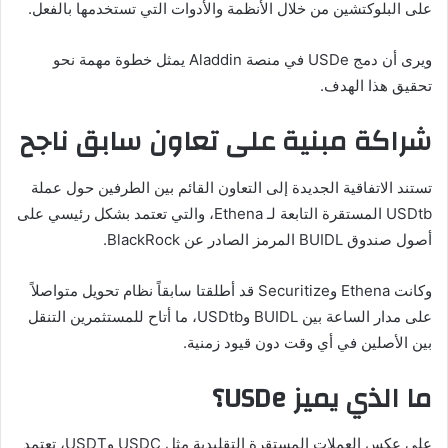
على البلوكتشين من خلال الأنظمة والأدوات التي تستخدمها بالفعل.
ويرى أن دمج USDe في منصة Aladdin يمثل خطوة مهمة نحو
تحقيق هذا الهدف.
شراكة مبنية على تعاون سابق ناجح
تستند الاتفاقية الجديدة إلى التعاون القائم بين الطرفين حول عملة
USDtb المستقرة التابعة لـ Ethena، والتي تعتمد بشكل رئيسي على
أصول صندوق BUIDL المرمز الصادر عن BlackRock.
وكانت Ethena وSecuritize قد أطلقتا سابقاً نظام تحويل متواصلاً
على مدار الساعة بين BUIDL وUSDtb، ما أتاح للمستثمرين التنقل
بين الأصلين في أي وقت دون قيود زمنية.
ما الذي يميز USDe؟
على عكس العملات المستقرة التقليدية مثل USDC وUSDT، تعتمد