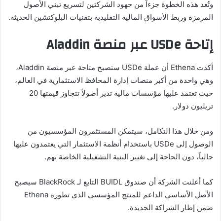
وتُعد هذه الخطوة جزءاً من جهود الشركتين لتسريع تبني الأصول
المرمزة وربط الأسواق المالية التقليدية بتقنيات البلوكتشين الحديثة.
إتاحة USDe عبر منصة Aladdin
أكدت Ethena أن عملة USDe ستصبح متاحة عبر منصة Aladdin،
وهي واحدة من أكبر منصات إدارة المحافظ الاستثمارية في العالم،
حيث تعتمد عليها مؤسسات مالية تدير أصولاً تتجاوز قيمتها 20
تريليون دولار.
ومن خلال هذا التكامل، سيتمكن المستثمرون المؤسسيون من
الوصول إلى USDe باستخدام أنظمة الاستثمار التي يعتمدون عليها
حالياً، دون الحاجة إلى تغيير البنية التشغيلية الخاصة بهم.
كما أعلنت الشركة أن صندوق BUIDL التابع لـ BlackRock سيصبح
الأصل الأساسي الداعم للمنتج المؤسسي الذي تطوره Ethena
ضمن إطار الشراكة الجديدة.