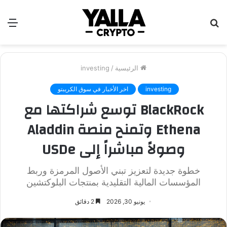
بحث
الق
عن
الرئيسية
/
investing
investing
اخر الأخبار في سوق الكريبتو
BlackRock توسع شراكتها مع
Ethena وتمنح منصة Aladdin
وصولاً مباشراً إلى USDe
خطوة جديدة لتعزيز تبني الأصول المرمزة وربط
المؤسسات المالية التقليدية بمنتجات البلوكتشين
يونيو 30, 2026
2 دقائق