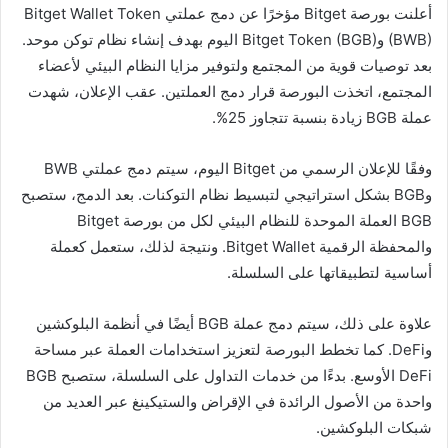
أعلنت بورصة Bitget مؤخرًا عن دمج عملتي Bitget Wallet Token
(BWB) وBitget Token (BGB) اليوم بهدف إنشاء نظام توكن موحد.
بعد توصيات قوية من المجتمع ولتوفير مزايا النظام البيئي لأعضاء
المجتمع، اتخذت البورصة قرار دمج العملتين. عقب الإعلان، شهدت
عملة BGB زيادة بنسبة تتجاوز 25%.
وفقًا للإعلان الرسمي من Bitget اليوم، سيتم دمج عملتي BWB
وBGB بشكل استراتيجي لتبسيط نظام التوكنات. بعد الدمج، ستصبح
BGB العملة الموحدة للنظام البيئي لكل من بورصة Bitget
والمحفظة الرقمية Bitget Wallet. ونتيجة لذلك، ستعمل كعملة
أساسية لتطبيقاتها على السلسلة.
علاوة على ذلك، سيتم دمج عملة BGB أيضًا في أنظمة البلوكشين
وDeFi. كما تخطط البورصة لتعزيز استخدامات العملة عبر مساحة
DeFi الأوسع. بدءًا من خدمات التداول على السلسلة، ستصبح BGB
واحدة من الأصول الرائدة في الإقراض والستيكينغ عبر العديد من
شبكات البلوكشين.