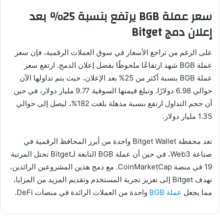
سعر عملة BGB يرتفع بنسبة 25% بعد
إعلان دمج Bitget
على الرغم من تراجع الأسعار في سوق العملات الرقمية، فإن سعر
عملة BGB شهد ارتفاعًا ملحوظًا بفضل إعلان الدمج. ارتفع سعر
عملة BGB بنسبة أكثر من 25% بعد الإعلان، حيث يتم تداولها الآن
حوالي 6.98 دولارًا. وتبلغ قيمتها السوقية 9.77 مليار دولار، في حين
أن حجم التداول ارتفع بنسبة مذهلة بلغت 182%، ليصل إلى حوالي
1.35 مليار دولار.
تعد محفظة Bitget Wallet واحدة من أبرز المحافظ الرقمية في
صناعة Web3، في حين أن عملة BGB التابعة لـBitget تحتل المرتبة
19 في منصة CoinMarketCap. مع دمج هذين المشروعين الرائدين،
تهدف Bitget إلى تعزيز تجربة المستخدم وتقديم المزيد من المزايا،
مما يجعل
عملة BGB
واحدة من العملات الرائدة في منصات DeFi.