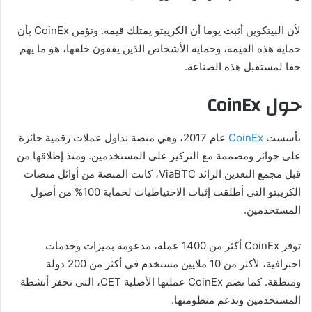
لأن البيتكوين أثبت يوما أن الكريبتو يمتلك قيمة. وتؤمن CoinEx بأن
حماية هذه القيمة، وحماية الأشخاص الذين يقفون خلفها، هو ما يهم
حقا لمستقبل هذه الصناعة.
حول CoinEx
تأسست
CoinEx
عام 2017، وهي منصة تداول عملات رقمية حائزة
على جوائز ومصممة مع التركيز على المستخدمين. ومنذ إطلاقها من
قبل مجمع التعدين الرائد ViaBTC، كانت المنصة من أوائل منصات
الكريبتو التي أطلقت إثبات الاحتياطيات لحماية 100% من أصول
المستخدمين.
توفر CoinEx أكثر من 1400 عملة، مدعومة بميزات وخدمات
احترافية، لأكثر من 10 ملايين مستخدم في أكثر من 200 دولة
ومنطقة. كما تضم CoinEx عملتها الأصلية CET، التي تحفز أنشطة
المستخدمين وتدعم منظومتها.