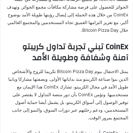
الجوائز للحصول على فرصة مشاركة مكافآت مجمع الجوائز. وتهدف
CoinEx من خلال هذه الحملة إلى إيصال رؤيتها طويلة الأمد بوضوح
أكبر، مع تعزيز التزامها العميق تجاه المستخدمين والمجتمع العالمي
خلال Bitcoin Pizza Day.
CoinEx تبني تجربة تداول كريبتو
آمنة وشفافة وطويلة الأمد
يمثل الاحتفال بيوم Bitcoin Pizza Day تكريما للروح والأشخاص
الذين بنوا صناعة الكريبتو منذ بداياتها الأولى. وبصفتها مشاركا وبانيا
طويل الأمد في مجال الكريبتو، تشارك CoinEx هذا الإيمان مع
مستخدميها. وتؤمن CoinEx بأن دور منصة التداول لا يقتصر على
توفير الوصول إلى أسواق الكريبتو، بل يشمل أيضا حماية أصول
المستخدمين، ودعم رحلتهم عبر دورات السوق، والنمو إلى جانب
المجتمع بمرور الوقت.
تؤمن CoinEx بأن منصة التداول يجب أن تقوم بما هو أكثر من تقديم