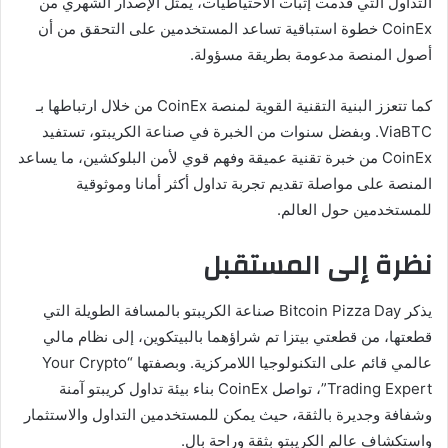
التداول التي قدمت إثبات الاحتياطيات، يمثل الإصدار الشهري من
CoinEx خطوة استباقية تساعد المستخدمين على التحقق من أن
أصول المنصة مدعومة بطريقة مسؤولة.
كما تتعزز البنية التقنية القوية لمنصة CoinEx من خلال ارتباطها بـ
ViaBTC. وبفضل سنوات من الخبرة في صناعة الكريبتو، تستفيد
CoinEx من خبرة تقنية عميقة وفهم قوي لأمن البلوكشين، ما يساعد
المنصة على مواصلة تقديم تجربة تداول أكثر أمانا وموثوقية
للمستخدمين حول العالم.
نظرة إلى المستقبل
يذكر Bitcoin Pizza Day صناعة الكريبتو بالمسافة الطويلة التي
قطعتها، من قطعتي بيتزا تم شراؤهما بالبيتكوين، إلى نظام مالي
عالمي قائم على التكنولوجيا اللامركزية. وبصفتها “Your Crypto
Trading Expert”، تواصل CoinEx بناء بيئة تداول كريبتو آمنة
وشفافة وجديرة بالثقة، حيث يمكن للمستخدمين التداول والاستثمار
واستكشاف عالم الكريبتو بثقة وراحة بال.