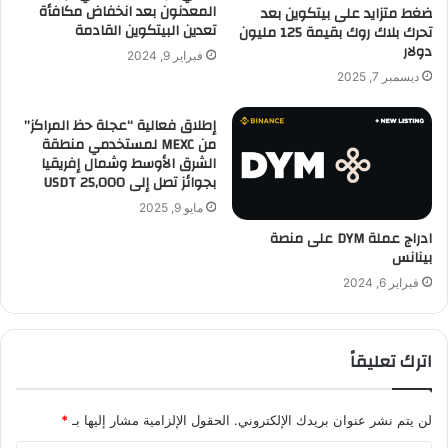
المعدنون بعد انخفاض مكافأة
ضغط متزايد على بيتكوين بعد
تعدين البيتكوين القادمة
تحرك بلاك روك بقيمة 125 مليون
دولار
فبراير 9, 2024
ديسمبر 7, 2025
إطلاق فعالية “عجلة حظ المراكز”
من MEXC لمستخدمي منطقة
الشرق الأوسط وشمال إفريقيا
بجوائز تصل إلى 25,000 USDT
مايو 9, 2025
ادراج عملة DYM على منصة
بينانس
فبراير 6, 2024
اترك تعليقاً
لن يتم نشر عنوان بريدك الإلكتروني.
الحقول الإلزامية مشار إليها بـ
*