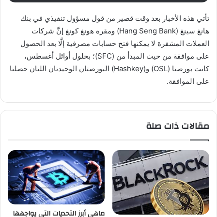
تأتي هذه الأخبار بعد وقت قصير من قول مسؤول تنفيذي في بنك
هانغ سينغ (Hang Seng Bank) ومقره هونغ كونغ إنَّ شركات
العملات المشفرة لا يمكنها فتح حسابات مصرفية إلَّا بعد الحصول
على موافقة من حيث المبدأ من (SFC)؛ بحلول أوائل أغسطس،
كانت بورصتا (OSL) و(Hashkey) البورصتان الوحيدتان اللتان حصلتا
على الموافقة.
مقالات ذات صلة
ماهي أبرز التحديات التي يواجهها