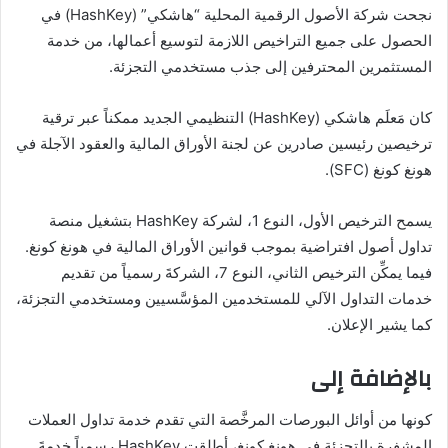
نجحت شركة الأصول الرقمية المحلية “هاشكي” (HashKey) في
الحصول على جميع التراخيص اللازمة لتوسيع أعمالها، من خدمة
المستثمرين المحترفين إلى جذب مستخدمي التجزئة.
كان مَعلَم هاشكي (HashKey) التنظيمي الجديد ممكناً عبر ترقية
ترخيصين رئيسين صادرين عن لجنة الأوراق المالية والعقود الآجلة في
هونغ كونغ (SFC).
يسمح الترخيص الأول، النوع 1، لشركة HashKey بتشغيل منصة
تداول أصول افتراضية بموجب قوانين الأوراق المالية في هونغ كونغ.
فيما يمكِّن الترخيص الثاني، النوع 7، الشركةَ رسمياً من تقديم
خدمات التداول الآلي للمستخدمين المؤسَّسيين ومستخدمي التجزئة،
كما يشير الإعلان.
بالإضافة إلى
كونها من أوائل البورصات المرخَّصة التي تقدم خدمة تداول العملات
المشفرة بالتجزئة في هونغ كونغ، أطلقت HashKey رسمياً خدمةَ