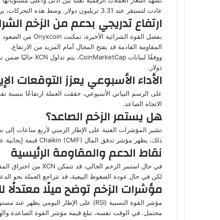
عادت لتستقر عند 3.31 تريليون دولار. وسط هذه التحركات، برزت عملة
ارتفاع تدريجي بدعم من الزخم الشرا
المقاومة القادمة قد يفتح المجال أمام المزيد من الارتفاع.
دولار.
الأداء الأسبوعي يعزز التوقعات الإي
الاتجاه الصاعد.
هل يستمر الزخم الصاعد؟
ذلك، يظهر مؤشر تدفق المال Chaikin (CMF) قيمة إيجابية عند 0.34، ما يعني وجود ضغط شرائي قوي وتدفق رؤوس أموال نحو العملة.
نقاط الدعم والمقاومة الرئيسية
في حال استمر الزخم الحالي، قد تتمكن XCN من اختراق المقاومة عند 0.01608 دولار، مما يمهد لتشكيل تقاطع ذهبي (Golden Cross) قد يدفع السعر نحو أعلى مستوياته الأخيرة عند 0.01617 دولار أو أكثر.
لكن في حال عودة الضغوط البيعية، قد تتراجع العملة نحو الدعم القريب عند 0.01591 دولار، وهو ما قد يؤدي إلى تشكل تقاطع سلبي (Death Cross) ودف
مؤشرات الزخم توضح ميلًا معتدلًا 
محتمل. في الوقت نفسه، تبلغ قيمة مؤشر القوة الصاعدة والهابطة (BBP) نحو 0.00144، مما يدعم استمرار التوجه الصاعد على ا