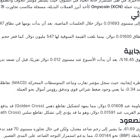
Onyxcoin (XCN)
كأحد أبرز العملات البديلة، مسجلة مكاسب تجاوزت 6.78%.
ئي
جابية
على الرسم البياني الأسبوعي، حققت العملة ارتفاعًا بنسبة تفوق 16.45%،
تشير المؤشرات الفنية 
ع السعر إلى مستوى 0.01580 دولار.
للصعود
مؤشر القوة النسبية (SI
لمدى القصير.