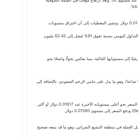
بفضل القوة الشرائية الأخيرة، تمكنت Onyxcoin من الصعود إلى مستوى 0.01693 دولار خلال الجلسات الماضية، بعد أن بدأت يومها في نطاق 0.0147 دولار. وتشير المعطيات إلى أن اختراق مستويات
ووفقًا لبيانات CoinMarketCap، يتم تداول XCN حاليًا ضمن نطاق 0.01600 دولار، بينما بلغت القيمة السوقية لها 547 مليون دولار. كما قفز حجم التداول اليومي بنسبة تفوق 91% ليصل إلى 62.42 مليون
 بعد أن بدأت الأسبوع عند مستوى 0.012 دولار تقريبًا، قبل أن تصعد تدريجيًا إلى مستوياتها الحالية، مما يعكس تحولًا واضحًا نحو
على الإطار الزمني لأربع ساعات إلى نظرة إيجابية، حيث سجل مؤشر تقارب وتباعد المتوسطات المتحركة (MACD) تقاطعًا صاعدًا، وهو ما يدل على تنامي الزخم الصعودي. بالإضافة إلى
R) على الإطار اليومي يظهر عند مستوى 61.69، ما يشير إلى زخم صاعد معتدل، ولكن في حال تجاوزه مستوى 70 فقد تدخل العملة في منطقة التشبع الشرائي، وهو ما قد يتبعه تصحيح