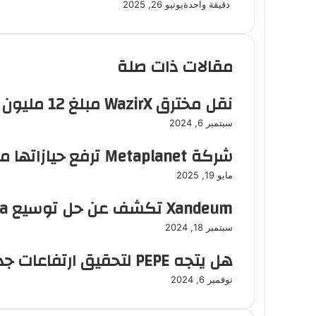
دقيقة واحدة
يونيو 26, 2025
مقالات ذات صلة
نقل مخترق WazirX مبلغ 12 مليون دولار أخرى من ETH إلى Tornado Cash
سبتمبر 6, 2024
شركة Metaplanet ترفع حيازاتها من البيتكوين إلى 7,800 BTC بعد شراء جديد
مايو 19, 2025
Xandeum تكشف عن حل توسيع Solana وإطلاق توكن XAND في Breakpoint 2024
سبتمبر 18, 2024
هل يتجه PEPE لتحقيق ارتفاعات جديدة مع اقتراب نهاية 2024؟
نوفمبر 6, 2024