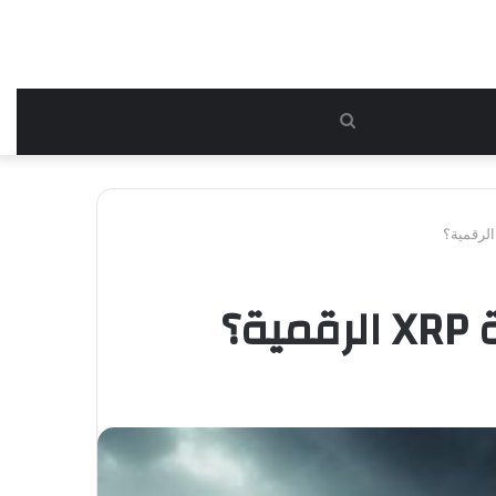
بحث
عن
؟