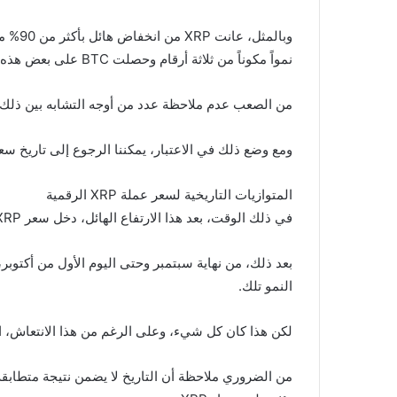
نمواً مكوناً من ثلاثة أرقام وحصلت BTC على بعض هذه الإيجابية، حيث تظهر ارتفاعاً قدره 8%.
من الصعب عدم ملاحظة عدد من أوجه التشابه بين ذلك الحين، في خريف 2018، والآن، 
ومع وضع ذلك في الاعتبار، يمكننا الرجوع إلى تاريخ سعر XRP والنظر في ما يمكن أن نتوقعه بعد ذلك في عام 3
المتوازيات التاريخية لسعر عملة XRP الرقمية
في ذلك الوقت، بعد هذا الارتفاع الهائل، دخل سعر XRP في تصحيح، متخلياً عن 23% خلال الأيام الأربعة التالية.
النمو تلك.
لكن هذا كان كل شيء، وعلى الرغم من هذا الانتعاش، انتهى الزخم الإيجابي و