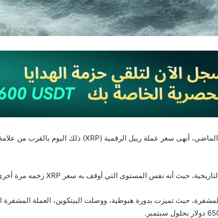
ه نفس المستوى التي أوقف به سعر XRP زخمه مرة أخرى في خريف عام 2018.