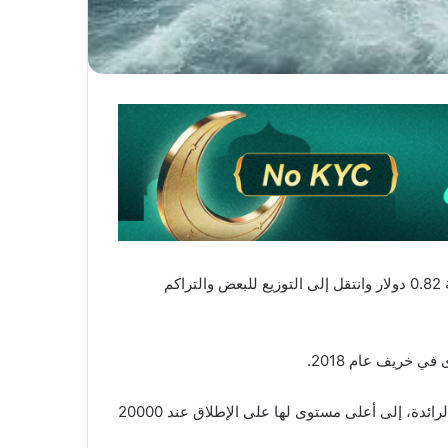
بعد إظهار زيادة في الزخم بنسبة 73.1% خلال الأسبوع الماضي، أنهى سعر عملة ريبل الرقمية (XRP) ذلك اليوم بالقرب من علامة 0.82 دولار وانتقل إلى التوزيع للبعض والتراكم
وكان عام 2018 فترة مليئة بالتحديات لسوق العملات المشفرة، حيث تميزت بدورة هبوطية، ووصلت البيتكوين، العملة المشفرة الرائدة، إلى أعلى مستوى لها على الإطلاق عند 20000