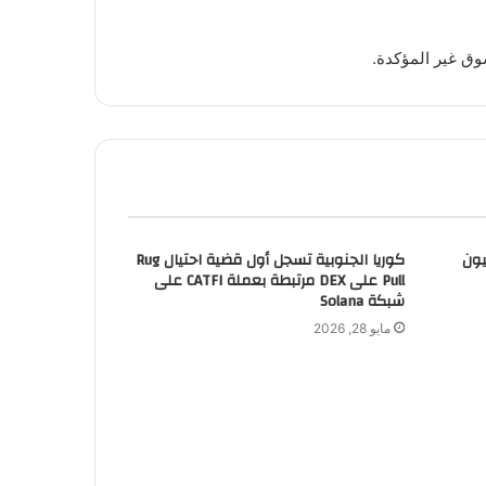
وق غير المؤكدة.
Rad ينقلون 52 مليون
كوريا الجنوبية تسجل أول قضية احتيال Rug
Pull على DEX مرتبطة بعملة CATFI على
شبكة Solana
مايو 28, 2026