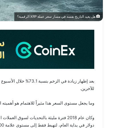
هل يعيد التاريخ نفسه في مسار سعر عملة XRP الرقمية؟
للآخرين.
وما يجعل مستوى السعر هذا مثيراً للاهتمام هو أهميته التاريخية، حيث أن
دولار في بداية العام، لتهبط فقط إلى مستوى علامة 6500 دولار بحلول سبتمبر.