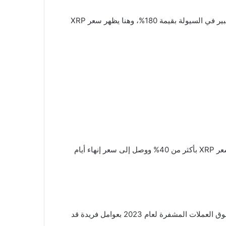
وبالمثل، عانت XRP من انخفاض هائل بأكثر من 90% من ذروتها خلال نفس الفترة، وبعد ذلك، في سبتمبر 2018، كان هناك ضخ كبير في السيولة بقيمة 180%، وهنا يظهر سعر XRP
بعد ذلك، من نهاية سبتمبر وحتى اليوم الأول من أكتوبر، حدثت موجة أخرى من النمو، كانت أقل نشاطاً، ولكن نتيجة لذلك، ارتفع سعر XRP بأكثر من 40% ووصل إلى سعر إنهاء أيام
من الضروري ملاحظة أن التاريخ لا يضمن نتيجة متطابقة، وقد تختلف بيئة السوق الحالية بشكل كبير عن الماضي، ويتميز مشهد سوق العملات المشفرة لعام 2023 بعوامل فريدة قد