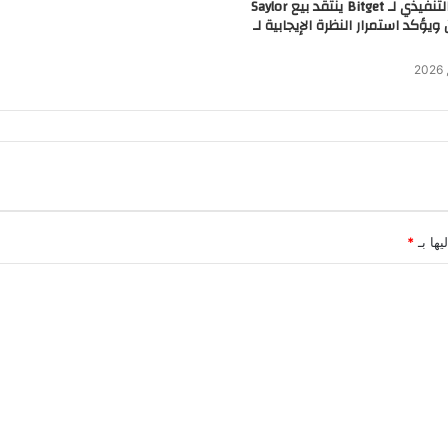
الرئيس التنفيذي لـ Bitget ينتقد بيع Saylor
 ويؤكد استمرار النظرة الإيجابية لـ
يها بـ
*