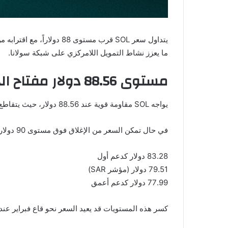
ما يعزز نشاط التمويل اللامركزي على شبكة سولانا.
مستوى 88.56 دولار مفتاح الحركة القادمة
يواجه SOL مقاومة قوية عند 88.56 دولار، حيث يتقاطع الحد العلوي لمؤشر Bollinger Bands مع خط اتجاه هابط. هذه المنطقة تمثل حاجزاً أساسياً أمام أي صعود جديد.
في حال تمكن السعر من الإغلاق فوق مستوى 90 دولار، فقد يفتح ذلك الطريق نحو اختبار مستوى 100 دولار. أما في حال الفشل، فقد نشهد تراجعاً نحو مستويات الدعم التالية:
83.28 دولار كدعم أول
79.51 دولار (مؤشر SAR)
77.99 دولار كدعم أعمق
كسر هذه المستويات قد يعيد السعر نحو قاع فبراير عند 67 دولار