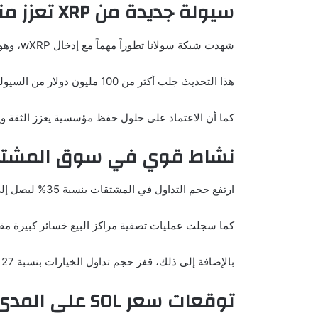
سيولة جديدة من XRP تعزز منظومة سولانا
شهدت شبكة سولانا تطوراً مهماً مع إدخال wXRP، وهو نسخة مغلفة من XRP، ما أتاح لحاملي XRP استخدام أصولهم داخل تطبيقات DeFi على سولانا دون الحاجة للبيع.
هذا التحديث جلب أكثر من 100 مليون دولار من السيولة، وفتح الباب أمام استخدامات جديدة مثل الإقراض وتوفير السيولة وتحقيق العوائد.
كما أن الاعتماد على حلول حفظ مؤسسية يعزز الثقة وي
نشاط قوي في سوق المشت
ارتفع حجم التداول في المشتقات بنسبة 35% ليصل إلى 14.65 مليار دولار، مع زيادة الاهتمام المفتوح إلى 5.44 مليار دولار، ما يشير إلى دخول مراكز جديدة في السوق.
كما سجلت عمليات تصفية مراكز البيع خسائر كبيرة مقار
بالإضافة إلى ذلك، قفز حجم تداول الخيارات بنسبة 127%، وهو ما يدل على استعداد المتداولين لحركة قوية قادمة.
توقعات سعر SOL على المدى القريب