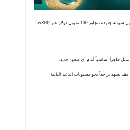
يتداول سعر SOL قرب مستوى 88 دولاراً، مع اقترابه من منطقة مقاومة حاسمة قد تحدد الاتجاه القادم. يأتي ذلك بالتزامن مع دخول سيولة جديدة تتجاوز 100 مليون دولار عبر wXRP،