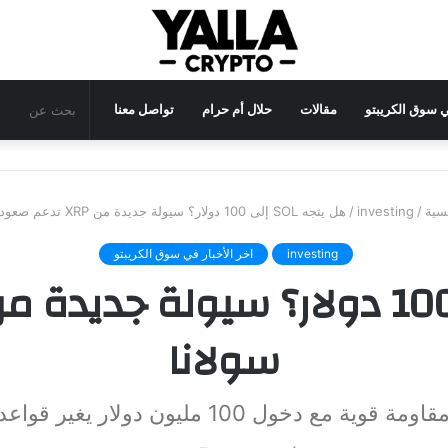
في سوق الكريبتو
مقالات
حلال أم حرام
تواصل معنا
سية
/
investing
/
هل يتجه SOL إلى 100 دولار؟ سيولة جديدة من XRP تدعم صعود سولانا
investing
اخر الأخبار في سوق الكريبتو
سولانا
قوية مع دخول 100 مليون دولار يغير قواعد اللعبة