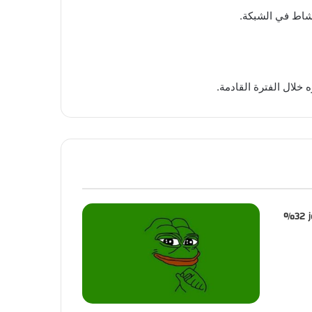
عملة ASR تشهد ارتفاعًا بنسبة تتجاوز 32%