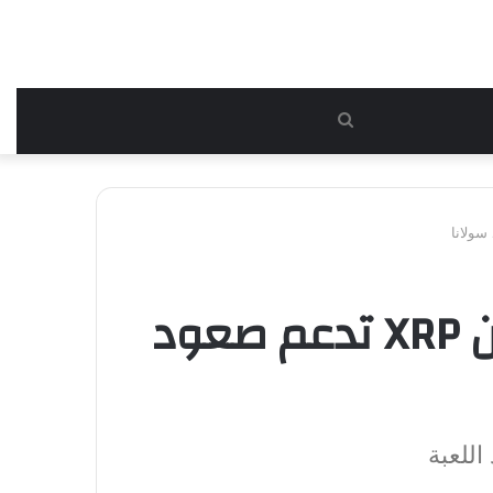
بحث
عن
هل يتجه SOL إلى 100 دولار؟ سيولة جديدة من XRP تدعم صعود