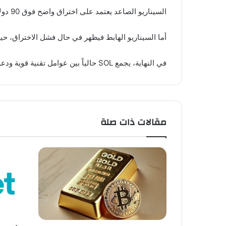
السيناريو الصاعد يعتمد على اختراق واضح فوق 90 دولار، مما قد يدفع السعر نحو 100 دولار بدعم من السيولة الجديدة وزيادة النشاط في الشبكة.
أما السيناريو الهابط فيظهر في حال فشل الاختراق، حيث
في النهاية، يجمع SOL حالياً بين عوامل تقنية قوية ودعم أساسي من السيولة الجديدة، ما يجعله في مرحلة حاسمة قد تحدد مساره خلال الفترة القادمة.
مقالات ذات صلة