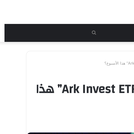
بحث
عن
هل ستمنح هيئة SEC موافقتها على صندوق “Ark Invest ETF” هذا