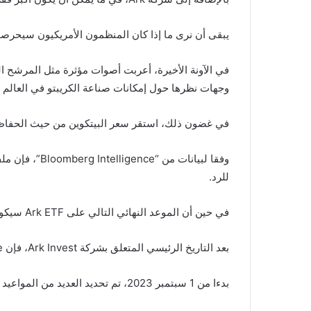
يبقى أن نرى ما إذا كان المنظمون الأمريكيون سيحرصون ع
في الآونة الأخيرة، أعربت أصوات مؤثرة مثل المرشح ا
وجهات نظرها حول إمكانات صناعة الكريبتو في العالم ا
في غضون ذلك، استقر سعر البيتكوين من حيث الحفاظ على الح
للرد.
في حين أن الموعد النهائي التالي على Ark ETF سيكون 27 ديسمبر 2023.
بعد التاريخ الرئيسي المتعلق بشركة Ark Invest، فإن Bitwise وBlackrock هما التاليان اللذان يتوقعان أي إجراء بشأن ملفاتهما من مسؤولي الهيئة.
بدءا من 1 سبتمبر 2023، تم تحديد العديد من المواعيد النهائية لـ SEC في الأيام التالية لمقدمي طلبات ETF المختلفين.