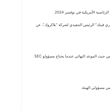
سية الأمريكية في نوفمبر 2024.
ري فينك” الرئيس التنفيذي لشركة “بلاكروك”، عن
وفقا لبيانات من “Bloomberg Intelligence”، فإن ملف “Ark 21Shares Bitcoin ETF” يحتل المرتبة الأولى في قائمة الانتظار من حيث الموعد النهائي عندما يحتاج مسؤولو SEC