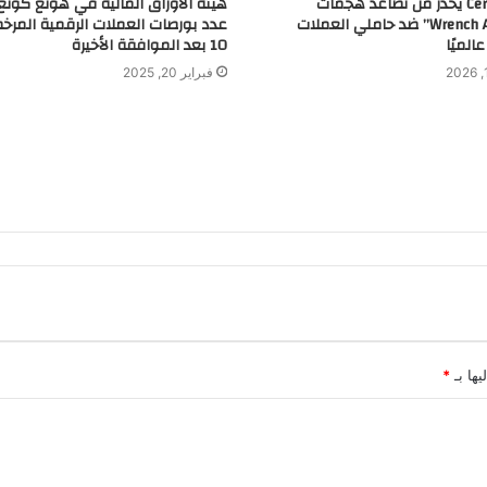
تقرير CertiK يحذر من تصاعد هجمات
هيئة الأوراق المالية في هونغ كونغ
“Wrench Attacks” ضد حاملي العملات
عدد بورصات العملات الرقمية المرخ
الميًا
10 بعد الموافقة الأخيرة
فبراير 20, 2025
يها بـ
*