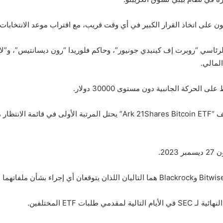
لى اتخاذ القرار الكبير في أي وقت قريب، مع اقتراب موعد الانتخابات الرئا
لرئاسي “روبرت إف كينيدي جونيور”، وحاكم فلوريدا “رون ديسانتيس”، و”لا
لمالي.
ركة الجانبية دون مستوى 30000 دولار.