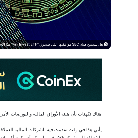
هل ستمنح هيئة SEC موافقتها على صندوق “Ark Invest ETF” هذا الأسبوع؟
هناك تكهنات بأن هيئة الأوراق المالية والبورصات الأمريكية (SEC) قد تمنح موافقتها قريبا على “st Bitcoin ETF
بالإضافة إلى شركة Ark، في ما يمكن أن يكون أكبر قفزة في نظام بيئي لسوق الكريبتو.