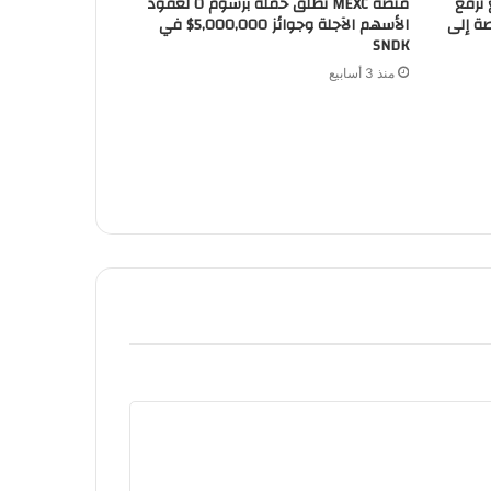
 ترفع
منصة MEXC تطلق حملة برسوم 0 لعقود
صة إلى
الأسهم الآجلة وجوائز 5,000,000$ في
SNDK
منذ 3 أسابيع