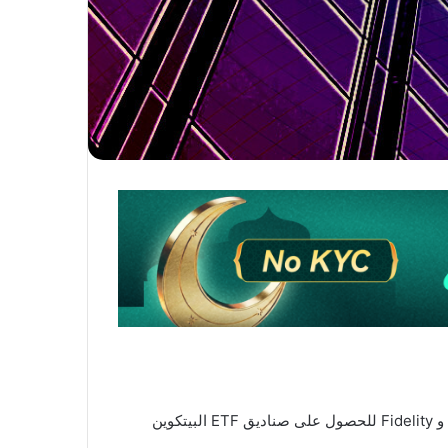
يأتي هذا في وقت تقدمت فيه الشركات المالية العملاقة مثل BlackRock و Wisdom Tree و Valkyrie Investments و VanEck و Fidelity للحصول على صناديق ETF البيتكوين