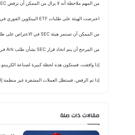
من المهم ملاحظة أنه لا يزال من الممكن أن ترفض SEC طلب Ark.
اعترضت الهيئة على طلبات ETF البيتكوين الفوري في الماضي، قائلة إنها لا تلبي معايير الحماية للمستثمرين.
من الممكن أن تستمر هيئة SEC في الاعتراض على طلبات ETF لعملات البيتكوين حتى يتم وضع قواعد أكثر صرامة.
من المرجح أن يتم اتخاذ قرار SEC بشأن طلب Ark في الأسابيع المقبلة.
إذا وافقت، فستكون هذه لحظة كبيرة لصناعة الكريبتو.
إذا تم الرفض، فستظل العملات المشفرة غير منظمة إلى
مقالات ذات صلة