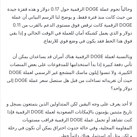
وحالياً تحوم عملة DOGE الرقمية حول 0.17 دولار و هذه قفزة جيدة
من حيث كانت منذ فترة فقط، و يوضح لنا الرسم البياني أن عملة
DOGE الرقمية كانت ترقص فوق مستوى الدعم بالقرب من 0.11
دولار و الذي يعمل كشبكة أمان للعملة في الوقت الحالي و إذا بقي
فوق هذا الخط فقد يكون في وضع قوي للارتفاع.
وبالنسبة لعملة DOGE الرقمية هناك أمران قد يساعدان يمكن أن
تأتي دفعة كبيرة إذا بدأ استخدامها للمدفوعات على بعض المنصات
الكبيرة، ولا تنسوا إيلون ماسك المشجع غير الرسمي لعملة DOGE
حيث أن تغريداته تساءلت من قبل هل ستصل سعر عملة DOGE إلى
دولار واحد؟
لا أحد يعرف على وجه اليقين لكن المتداولين الذين يتمتعون بسجل و
تاريخ مثبتين يؤمنون بالإمكانات الصعودية لعملة DOGE الرقمية فإذا
كنت تشاهد أو تحمل عملة DOGE الرقمية فراقب مستويات
المقاومة المحلية، وفي حالة حدوث اختراق يمكن أن نكون في رحلة
و لكن مثل أي استثمار هناك دائماً خطر.