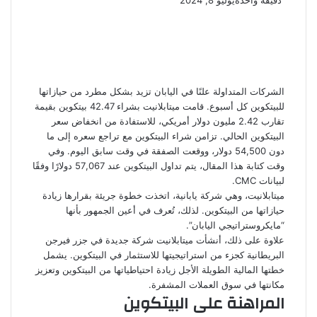
دقيقة واحدة
يوليو 8, 2024
الشركات المتداولة علنًا في اليابان تزيد بشكل مطرد من حيازاتها
للبيتكوين كل أسبوع. قامت ميتابلانيت بشراء 42.47 بيتكوين بقيمة
تقارب 2.42 مليون دولار أمريكي، للاستفادة من انخفاض سعر
البيتكوين الحالي. تزامن شراء البيتكوين مع تراجع سعره إلى ما
دون 54,500 دولار، ووقعت الصفقة في وقت سابق اليوم. وفي
وقت كتابة هذا المقال، يتم تداول البيتكوين عند 57,067 دولارًا وفقًا
لبيانات CMC.
ميتابلانيت، وهي شركة يابانية، اتخذت خطوة جريئة بقرارها زيادة
حيازاتها من البيتكوين. لذلك، تُعرف في أعين الجمهور بأنها
“مايكروستراتيجي اليابان”.
علاوة على ذلك، أنشأت ميتابلانيت شركة جديدة في جزر فيرجن
البريطانية كجزء من استراتيجيتها للاستثمار في البيتكوين. يشمل
خطتها المالية الطويلة الأجل زيادة احتياطياتها من البيتكوين وتعزيز
مكانتها في سوق العملات المشفرة.
المراهنة على البيتكوين