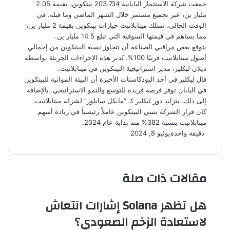
جمعت شركة الاستثمار اليابانية 203.734 بيتكوين، بقيمة 2.05
مليار ين، عبر تجميع مستمر خلال الشهر الماضي وما قبله. في
الوقت الحالي، تمتلك ميتابلانيت حيازات بيتكوين بقيمة 2 مليار ين،
مما يساهم في قيمتها السوقية التي تبلغ 14.5 مليار ين.
يتوقع بعض مراقبي الصناعة أن تتجاوز نسبة البيتكوين من إجمالي
أصول ميتابلانيت قريبًا 100%. تُدبر هذه الإجراءات الجريئة بواسطة
ديلان ليكلير، مدير استراتيجية البيتكوين في ميتابلانيت.
قال ليكلير في أحد البودكاستات الأخيرة أن البيئة المواتية للبيتكوين
في اليابان توفر فرصة فريدة للتوسع والنمو الاستراتيجي. بالإضافة
إلى ذلك، يتزايد دور ليكلير كـ “مايكل سايلور” لشركة ميتابلانيت.
كان قرار الشركة بتبني البيتكوين عاملاً رئيسياً في زيادة أسهم
ميتابلانيت بنسبة 382% منذ بداية عام 2024.
دقيقة واحدة
يوليو 8, 2024
مقالات ذات صلة
هل تظهر Solana إشارات انتعاش
لاستعادة الزخم الصعودي؟