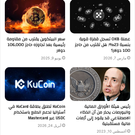
عملة OKB تسجل قفزة قوية
سعر البيتكوين يقترب من مقاومة
بنسبة 23%: هل تقترب من حاجز
رئيسية بعد تجاوزه حاجز 106,000
100 دولار؟
دولار
مارس 7, 2026
يونيو 9, 2025
رئيس هيئة الأوراق المالية
KuCoin تطلق بطاقة KuCard في
والبورصات يحذر من أن الذكاء
أستراليا لدعم الدفع باستخدام
الاصطناعي قد يقود إلى أزمات
USDC عبر Mastercard
مالية مستقبلية
أبريل 24, 2026
أغسطس 10, 2023