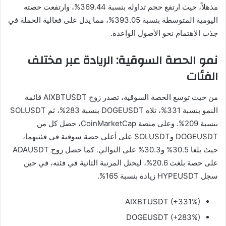
مذهلاً، حيث ارتفع حجم تداوله بنسبة 369.44%، وارتفعت حصته
اليومية المتوسطة بنسبة 393.05%، مما يدل على فعالية الحملة في
جذب الاهتمام نحو الأصول الواعدة.
نمو الحصة السوقية: الريادة عبر مختلف
الفئات
من حيث توسع الحصة السوقية، تصدر زوج AIXBTUSDT قائمة
النمو بنسبة 331%، تلاه DOGEUSDT بنسبة 283%، ثم SOLUSDT
بنسبة 209%. وعلى منصة CoinMarketCap، حصل كل من
DOGEUSDT وSOLUSDT على أعلى حصة سوقية في فئتيهما،
حيث بلغا 30.5% و30.3% على التوالي. كما حصل زوج ADAUSDT
على حصة بلغت 20.6%، ليحتل المرتبة الثانية في فئته، في حين
سجل HYPEUSDT زيادة بنسبة 165%.
AIXBTUSDT (+331%)
DOGEUSDT (+283%)