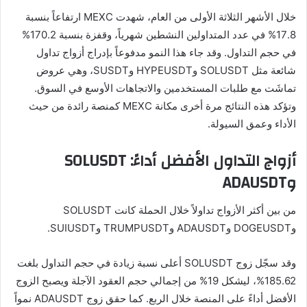
خلال الأشهر الثلاثة الأولى من العام، شهدت MEXC ارتفاعاً بنسبة
17.8% في عدد المتداولين النشطين شهرياً، وقفزة بنسبة 170.2%
في حجم التداول. وقد جاء هذا النمو مدفوعاً بإدراج أزواج تداول
شائعة مثل SOLUSDT وHYPEUSDT وSUSDT، وهي عروض
تماشَت مع طلبات المستخدمين والاتجاهات الأوسع في السوق.
وتؤكد هذه النتائج مرة أخرى مكانة MEXC كمنصة رائدة من حيث
الأداء وعمق السيولة.
أزواج التداول الأفضل أداءً: SOLUSDT
وADAUSDT
من بين أكثر الأزواج تداولاً خلال الحملة كانت SOLUSDT
وDOGEUSDT وADAUSDT وTRUMPUSDT وSUIUSDT.
وقد سجّل زوج SOLUSDT أعلى نسبة زيادة في حجم التداول بلغت
185.62%، ليشكل 19% من إجمالي حجم العقود الآجلة ويصبح الزوج
الأفضل أداءً على المنصة خلال الربع. كما حقق زوج ADAUSDT نمواً