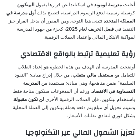
أعلنت
مدرسة لوموند
في اسكتلندا عن قرارها بقبول
البيتكوين
كوسيلة رسمية لدفع الرسوم الدراسية، لتصبح بذلك
أول مدرسة في
المملكة المتحدة
تتبنى هذا التوجه. ومن المقرر أن يدخل القرار حيز
التنفيذ في
فصل الخريف لعام 2025
، كجزء من جهود المدرسة
لمواكبة الابتكار المالي واعتماد العملات الرقمية.
رؤية تعليمية ترتبط بالواقع الاقتصادي
أوضحت المدرسة أن الهدف من هذه الخطوة هو إعداد الطلاب
للتعامل مع
مستقبل مالي متقلب
، من خلال إدراج مبادئ “النقود
السليمة” ضمن مناهجها، وهي مبادئ مستمدة من
المدرسة
النمساوية في الاقتصاد
. ورغم أن المدفوعات ستكون متاحة فقط
باستخدام بيتكوين، فإن العملات الرقمية الأخرى
لن تكون مقبولة
.
وسيتم تحويل أي مبلغ يتم دفعه بعملة بيتكوين إلى العملة المحلية
بشكل فوري لتفادي تقلبات الأسعار.
تعزيز الشمول المالي عبر التكنولوجيا