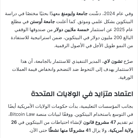
وفي عام 2024، دشّنت
جامعة وايومنغ
معهدًا بحثيًا مختصًا في دراسة
البيتكوين بشكل علمي وموثق. كما أعلنت
جامعة أوستن
في مطلع
عام 2025 عن استثمار
خمسة ملايين دولار
من صندوقها الوقفي
البالغ 200 مليون دولار في البيتكوين، ضمن استراتيجية للاستفادة
من النمو طويل الأجل في الأصول الرقمية.
صرّح
تشون لاي
، المدير التنفيذي للاستثمار بالجامعة، أن هذا
الاستثمار يهدف إلى التحوط ضد التضخم وانخفاض قيمة العملات
الورقية.
اعتماد متزايد في الولايات المتحدة
بجانب المؤسسات التعليمية، بدأت حكومات الولايات الأمريكية أيضًا
في التوسع باستخدام البيتكوين. ووفقًا لبيانات منصة Bitcoin Law،
تم تقديم
47 مشروع قانون
لإنشاء احتياطات من البيتكوين في
26
ولاية أمريكية
، ولا يزال
41 مشروعًا منها نشطًا
حتى الآن.