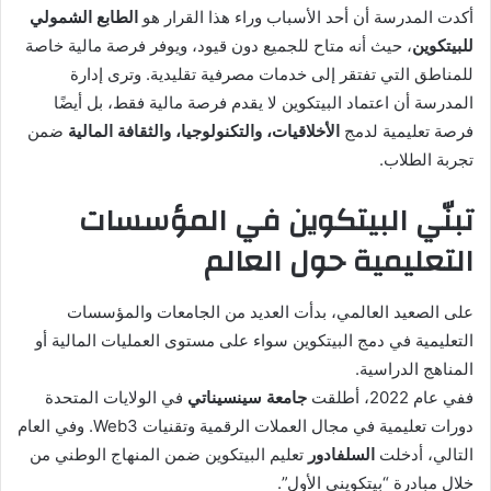
أكدت المدرسة أن أحد الأسباب وراء هذا القرار هو
الطابع الشمولي
للبيتكوين
، حيث أنه متاح للجميع دون قيود، ويوفر فرصة مالية خاصة
للمناطق التي تفتقر إلى خدمات مصرفية تقليدية. وترى إدارة
المدرسة أن اعتماد البيتكوين لا يقدم فرصة مالية فقط، بل أيضًا
فرصة تعليمية لدمج
الأخلاقيات، والتكنولوجيا، والثقافة المالية
ضمن
تجربة الطلاب.
تبنّي البيتكوين في المؤسسات
التعليمية حول العالم
على الصعيد العالمي، بدأت العديد من الجامعات والمؤسسات
التعليمية في دمج البيتكوين سواء على مستوى العمليات المالية أو
المناهج الدراسية.
ففي عام 2022، أطلقت
جامعة سينسيناتي
في الولايات المتحدة
دورات تعليمية في مجال العملات الرقمية وتقنيات Web3. وفي العام
التالي، أدخلت
السلفادور
تعليم البيتكوين ضمن المنهاج الوطني من
خلال مبادرة “بيتكويني الأول”.