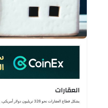
العقارات
يشكل قطاع العقارات نحو 326 تريليون دولار أمريكي، وتكمن فوائد ترميزها على البلوكتشين في: