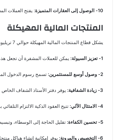
10- الوصول إلى العقارات المتميزة
: يفتح العملات ال
المنتجات المالية المهيكلة
يشكل قطاع المنتجات المالية المهيكلة حوالي 7 تريليون دولار أمريكي، أما فوائد ترميزها على البلوكتشين فهي:
1- تعزيز السيولة:
يمكن للعملات المشفرة أن تجعل هذه ا
2- وصول أوسع للمستثمرين:
تسمح رسوم الدخول المنخ
3- زيادة الشفافية:
يوفر دفتر الأستاذ الشفاف الخاص بت
4- الامتثال الآلي:
تتيح العقود الذكية الالتزام التلقائي
5- تحسين الكفاءة:
تقليل الحاجة إلى الوسطاء، وتبسي
6- التخصيص والمرونة:
يوفر إمكانية إنشاء هياكل منتج