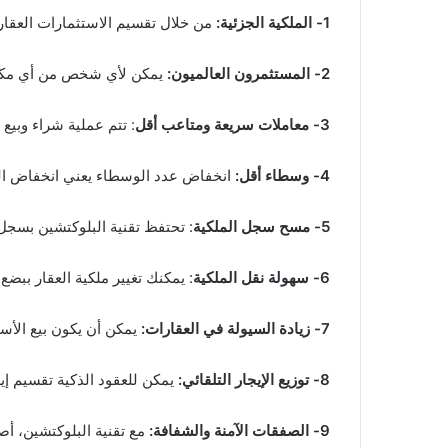
1- الملكية الجزئية:
من خلال تقسيم الاستثمارات العقاري
2- المستثمرون العالميون:
يمكن لأي شخص من أي مكان ف
3- معاملات سريعة ومتاعب أقل
: تتم عملية شراء وبيع
4- وسطاء أقل:
انخفاض عدد الوسطاء يعني انخفاض التكا
5- مسح سجل الملكية
: تحتفظ تقنية البلوكتشين بسجل غ
6- سهولة نقل الملكية
: يمكنك تغيير ملكية العقار ببضع
7- زيادة السيولة في العقارات:
يمكن أن يكون بيع الأسه
8- توزيع الإيجار التلقائي:
يمكن للعقود الذكية تقسيم إيرا
9- الصفقات الآمنة والشفافة:
مع تقنية البلوكتشين، أص