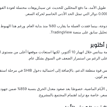
يل الأمد، ما دفع المحللين للحديث عن سيناريوهات محتملة لعودة القوة 
خلال الثلاثين يومًا الماضية، تراجع سعر SHIB بنسبة مزدوجة، بينما فقد
يل سابق على منصة TradingView.
 أكتوبر
لامست شيبا إينو مستوى 0.00000678 دولار على منصة بينانس خلال انهيار 10 أكتوبر، 
إلى أن هذا السلوك يعكس قوة منطقة
م كوين.
النشاط على شبكة شيبا إينو شهد ارتف
سعر، خاصة مع تزايد اهتمام المجتمع بالمشروع.