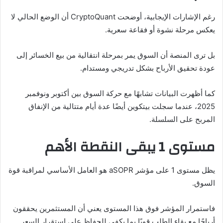
رغم الإشارات الإيجابية، أوضحت CryptoQuant أن الوضع الحالي لا
يعكس مرحلة نشوة أو فقاعة سعرية.
بل ترى المنصة أن السوق يمر بمرحلة انتقالية من بيع الخسائر إلى
عودة تحقيق الأرباح بشكل تدريجي ومستدام.
كما أظهرت البيانات تشابهًا مع حركة السوق بين أكتوبر ونوفمبر
2025، عندما سجلت بيتكوين أيضًا عدة أيام متتالية من الإنفاق
المربح على السلسلة.
مستوى 1 يبقى النقطة الأهم
يظل مستوى 1 على مؤشر aSOPR هو العامل الأساسي لمراقبة قوة
السوق.
فاستمرار المؤشر فوق هذا المستوى يعني أن المستثمرين يحققون
أرباحًا مع بقاء الطلب قويًا بما يكفي للحفاظ على استقرار السعر.