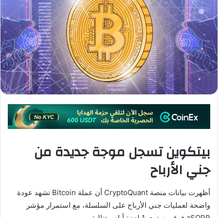
بيتكوين تسجل موجة جديدة من
جني الأرباح
أظهرت بيانات منصة CryptoQuant أن عملة
Bitcoin
تشهد عودة
واضحة لعمليات جني الأرباح على السلسلة، مع استمرار مؤشر
aSOPR فوق مستوى 1 لعدة أيام متتالية.