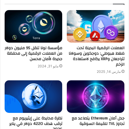
العملات الرقمية البديلة تحت
مؤسسة لونا تنقل 95 مليون دولار
ضغط هبوطي: دوجكوين وسولانا
من العملات الرقمية إلى محفظة
تتراجعان وXRP يكافح لاستعادة
جديدة لأمان محسن
الزخم
مايو 31, 2024
مارس 14, 2025
جدل أمان Ethereum يتصاعد مع
نظرة محايدة على إيثيريوم مع
تجاوز TVL للقيمة السوقية
ترقب هدف 4220 دولار في يناير