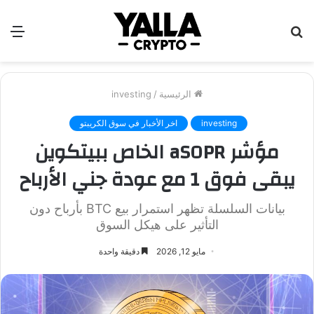
بحث
الق
عن
الرئيسية
/
investing
investing
اخر الأخبار في سوق الكريبتو
مؤشر aSOPR الخاص ببيتكوين
يبقى فوق 1 مع عودة جني الأرباح
بيانات السلسلة تظهر استمرار بيع BTC بأرباح دون
التأثير على هيكل السوق
مايو 12, 2026
دقيقة واحدة