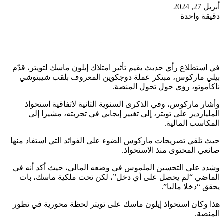
أبريل 27, 2024
دقيقة واحدة
في استطلاع رأي حديث يقيم تأثير امتلاك إيلون ماسك لتويتر، قدّم
بيلي ماركوس، مبتكر عملة دوجكوين المعروف بلقب شيبتوشي
ناكاموتو، رؤى حول تحول المنصة.
وأشار ماركوس، وفي الذكرى السنوية الثانية لاتفاقية استحواذ
الملياردير على تويتر، إلى تغيير إيجابي في تجربته، مشيرا إلى
المكاسب المالية.
حيث تلقي تصريحات ماركوس الضوء على الفوائد التي استفاد منها
صانعي المحتوى منذ الاستحواذ.
وشدد على التحسين الملموس في وضعه المالي، حيث أكد أنه في
الماضي “لم يحصل على أي دخل”، لكن تحت ملكية ماسك، بات
يحقق “دخلا ماليا”.
هذا وكان استحواذ إيلون ماسك على تويتر لحظة محورية في تطور
المنصة.