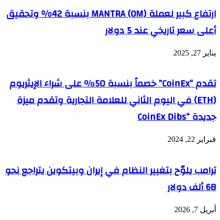
ارتفاع كبير لعملة MANTRA (OM) بنسبة 42% وتحقيق
أعلى سعر تاريخي عند 5 دولار
يناير 27, 2025
تقدم “CoinEx” خصماً بنسبة 50٪ على شراء الإيثريوم
(ETH) في اليوم الثاني للعلامة التجارية وتقدم ميزة
جديدة “CoinEx Dibs
فبراير 22, 2024
ترامب يلوّح بتغيير النظام في إيران وبيتكوين يتراجع نحو
68 ألف دولار
أبريل 7, 2026