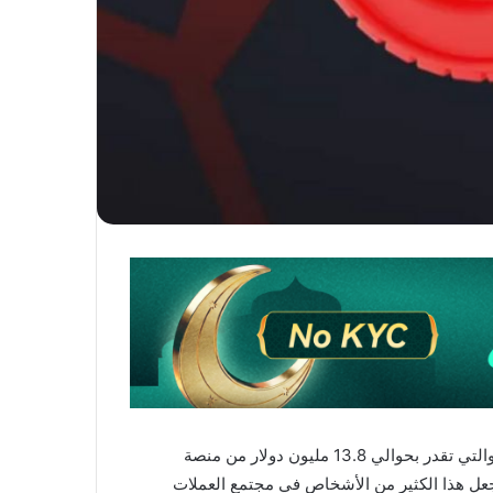
حدث هذا الأسبوع شيء مثير للاهتمام في عالم العملات الرقمية حيث مؤسس ترون “جاستن صن” على كمية كبيرة من الإثيريوم والتي تقدر بحوالي 13.8 مليون دولار من منصة
ستن صن” و قد جعل هذا الكثير من الأشخاص في مجتمع العملات