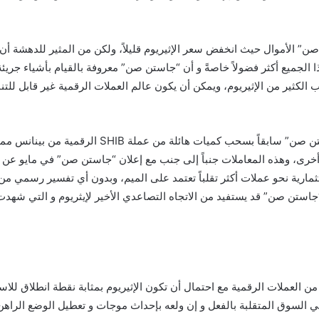
صن” الأموال حيث انخفض سعر الإثيريوم قليلاً، ولكن من المثير للدهشة أن 
نسبة تزيد عن 15%، وقد جعل هذا الجميع أكثر فضولاً خاصةً و أن “جاستن صن” معروفة بالقيام
ثير من الإثيريوم، ويمكن أن يكون عالم العملات الرقمية غير قابل للتنب
لة SHIB تليها سحب 77 مليار من عملة SHIB أخرى، وهذه المعاملات جنباً إلى جنب مع إعلان “جاستن 
ثمارية نحو عملات أكثر تقلباً تعتمد على الميم، وبدون أي تفسير رسمي 
ن العملات الرقمية مع احتمال أن تكون الإثيريوم بمثابة نقطة انطلاق للا
لسوق المتقلبة بالفعل و إن ولعه بإحداث موجات و تعطيل الوضع الراهن