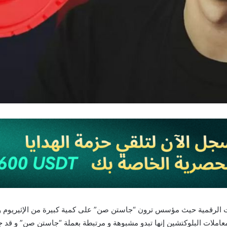
كة PeckShieldAlert التي تراقب معاملات البلوكتشين إنها تبدو مشبوهة و مرتبطة بعملة “جا