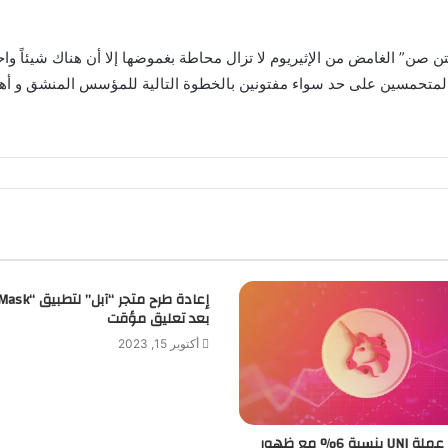
 صن” الغامض من الإثيريوم لا تزال محاطة بغموضها إلا أن هناك شيئاً واح
 المتحمسين على حد سواء مفتونين بالخطوة التالية للمؤسس المنشق و أهد
بعد تعليق مؤقت
أكتوبر 15, 2023
انخفاض عملة UNI بنسبة 6% مع ظهور