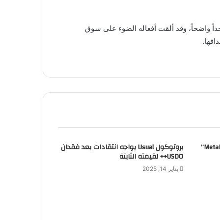
داً واضحاً، وقد ألقت أفعاله الضوء على سوق
افها.
إعادة طرح متجر “آبل” لتطبيق “MetaMask”
بروتوكول Usual يواجه انتقادات بعد فقدان
USD0++ لقيمته الثابتة
يناير 14, 2025