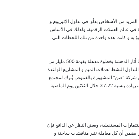
المزيد من الأشخاص بدأوا في تداول الإثيريوم و
 بأشياء جريئة في عالم العملات الرقمية، ولذلك في الأساس
ؤ به و كانت هذه واحدة من تلك اللحظات التي
وليس غريباً على العناوين الرئيسية فقد قام “جاستن صن” سابقاً بسحب كميات هائلة من عملة SHIB الرقمية من بينانس مما أثار الدهشة بخطوة مذهلة بقيمة 500 مليار من
صن” في مايو عن التداول النشط لعملات الميم و المشاريع الواعدة
من شركة “صن” المشهورة بالغموض يُترك لمجتمع
العملات الرقمية لتجميع الأدلة، ويتوقع البعض أن “جاستن صن” قد يستفيد من الاتجاه التصاعدي الأخير لإيثريوم و التي شهدت زيادة بنسبة 7.22% خلال الثلاثين يوم الماضية
ستثمارات المستقبلية، وبغض النظر عن الدافع فإن
 يضمن أن كل معاملة تثير مناقشات ساخنة و