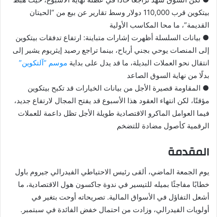
بيتكوين قرب 110,000 دولار وسط تقارير عن بيع من “الحيتان
القديمة”، ما محا المكاسب الأولية
● بيانات السلسلة أظهرت إشارات متباينة: ارتفاع تدفقات بيتكوين
إلى المنصات يوحي بجني أرباح، بينما تراجع رصيد إيثريوم يشير إلى
انتقال نحو العملات البديلة، ما قد يدل على بداية
موسم “آلتكوين”
بدلًا من نهاية السوق الصاعد
● المقاومة قصيرة الأجل من بيانات الخيارات قد تكبح بيتكوين
مؤقتًا، لكن انتهاء العقود هذا الأسبوع قد يفتح المجال لارتفاع جديد،
فيما العوامل الماكرو الاقتصادية طويلة الأجل تظل داعمة للعملات
الرقمية كأصول مضادة للتضخم
المقدمة
يوم الجمعة الماضي، ألقى رئيس الاحتياطي الفيدرالي جيروم باول
خطابًا مفاجئًا بميله للتيسير في ندوة جاكسون هول الاقتصادية، ما
أشعل التفاؤل في الأسواق المالية. تصريحاته أوحت بتغير في
أولويات الفيدرالي، وزادت من احتمال خفض الفائدة في سبتمبر.