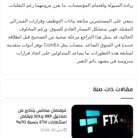
زيادة السيولة واهتمام المؤسسات، ما يعزز مرونتهما رغم التقلبات.
ينبغي على المستثمرين متابعة بيانات التوظيف وقرارات الفيدرالي
المقبلة، فهي ستشكل المسار القادم للسوق. ورغم المخاوف
الحالية، قد يمثل هذا التراجع مرحلة صحية من التصحيح قبل انطلاقة
جديدة في السوق الصاعد. منصات مثل CoinEx توفر أدوات متقدمة
لمتابعة هذه التطورات، ما يساعد المتداولين على اتخاذ قرارات
مدروسة في مشهد دائم التغير.
مقالات ذات صلة
غولدمان ساكس يتخارج من
صناديق XRP وSOL ويقلص
استثمارات ETH بنسبة 70%
مايو 20, 2026