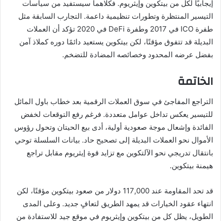
إيجابيًا لكل من بيتكوين وإيثريوم. فكلاهما سيستفيد من سياسات
التيسير المنتظرة وتطورات تنظيمية داعمة. التجارب السابقة مثل
طفرة ICO في 2017 وطفرة DeFi في 2020 تؤكد أن العملات
البديلة قد تتفوق مؤقتًا، لكن بيتكوين يستعيد دائمًا دوره كملاذ آمن
بفضل عرضه المحدود وخصائصه المضادة للتضخم.
الخاتمة
التراجع المفاجئ في سوق العملات الرقمية بعد خطاب باول المائل
للتيسير يعكس تداخل عوامل متعددة. فرغم رفع التوقعات لخفض
الفائدة وإشعال موجة صعودية أولية، أدى بيع الحيتان وتحول رؤوس
الأموال نحو العملات البديلة إلى تصحيح حاد. بيانات السلسلة توحي
بانتقال تدريجي نحو الآلتكوين مع تزايد قوة إيثريوم مقابل تراجع
هيمنة بيتكوين.
قد تحد المقاومة عند 117,000 دولار من صعود بيتكوين مؤقتًا، لكن
انتهاء عقود الخيارات قد يمهد الطريق لتعافٍ جديد. وعلى المدى
الطويل، يظل كل من بيتكوين وإيثريوم في موقع جيد للاستفادة من