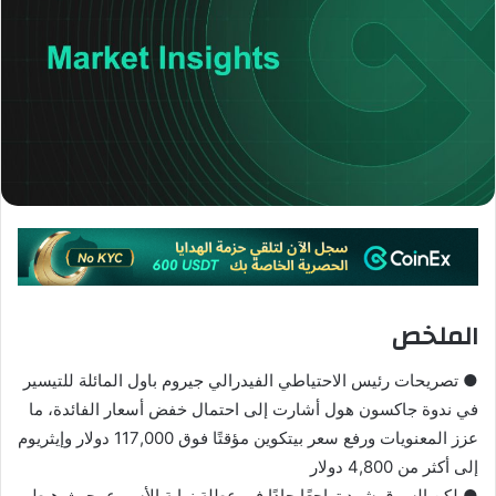
الملخص
● تصريحات رئيس الاحتياطي الفيدرالي جيروم باول المائلة للتيسير
في ندوة جاكسون هول أشارت إلى احتمال خفض أسعار الفائدة، ما
عزز المعنويات ورفع سعر بيتكوين مؤقتًا فوق 117,000 دولار وإيثريوم
إلى أكثر من 4,800 دولار
● لكن السوق شهد تراجعًا حادًا في عطلة نهاية الأسبوع، حيث هبط