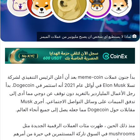
لماذا لا يستطيع اي شخص ان يصبح مليونير من عملات الميمز
بدأ جنون عملات meme-coin بعد أن أعلن الرئيس التنفيذي لشركة
تسلا Elon Musk في أوائل عام 2021 أنه استثمر في Dogecoin. بدأ
رجل الأعمال الملياردير بالتغريد دون توقف عن دوجي مما أدى إلى
تدفق الميمات على وسائل التواصل الاجتماعي. أجرى Musk
مقابلات حول Dogecoin مما جعله يصل إلى جميع أنحاء العالم.
منذ ذلك الحين ، ظهرت مئات العملات الرقمية الجديدة مثل
mushrooms في السوق تاركة المستثمرين في حيرة من أمرهم