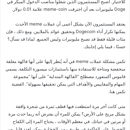
للاختيار. أصبح المستثمرون الذين شغلوا مناصب الدخول المبكر في
Doge مليونيرات بعد أن اخترقت meme-coin علامة 0.01 دولار.
يعتقد المستثمرون الآن بشكل أعمى أن عملات meme الأحدث
يمكنها تكرار أداء Dogecoin وتحقيق عوائد بالملايين. ومع ذلك ، فإن
مئات قليلة فقط قد تصبح مليونيرات وليس الجميع. لماذا قد تسأل؟
حسنًا ، فيما يلي إجابتك.
تكمن مشكلة عملات meme في أنه يُنظر إليها على أنها فاكهة معلقة
منخفضة ومتاحة للاستفادة منها باستثمارات ميسورة التكلفة. يسمي
قاموس أكسفورد مصطلح “الفاكهة المتدلية” على أنها “مجموعة
المهام والمقاييس والأهداف التي يمكن تحقيقها بسهولة”. القضية
تكمن هنا.
متى كانت آخر مرة استطعت فيها قطف ثمرة من شجرة واقفة
بشكل مريح على الأرض؟ يمكن للمرء أن يفترض أنه ربما حدث مرة
أو مرتين في حياتك. في معظم الأوقات ، يحتاج المرء إلى الكفاح
للحصول على الفاكهة عن طريق رمي الحجارة. يمكن لعدد قليل من