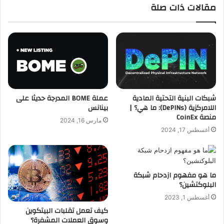
مقالات ذات صلة
شبكات البنية التحتية المادية
عملة BOME المدرجة حديثا على
اللامركزية (DePINs): ما هي؟ |
بينانس
منصة CoinEx
مارس 16, 2024
أغسطس 17, 2024
ما هو مفهوم ازدحام شبكة
البلوكتشين؟
أغسطس 1, 2023
كيف تعمل تقلبات البيتكوين
وسوق العملات المشفرة؟