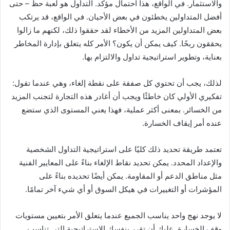
والاستثمار. في الواقع، هذا احتمال مؤكد. التداول هو لعبة حظ – حتى
أفضل المتداولين يخطئون في بعض الأحيان. في الواقع، قد يرتكب
بعض المتداولين المزيد من الأخطاء لقد حققوا ذلك، لكنهم ما زالوا
يحققون ربحًا. كيف يمكن أن يكون؟ الأمر كله يتعلق بإدارة المخاطر
بعناية، وتطوير استراتيجية تداول والالتزام بها.
لذلك، يجب أن تحتوي كل صفقة على نقطة إلغاء، وهي عندما تقول:
تفكيري الأولي كان خاطئًا ويجب أن أغادر هذه التجارة لتجنب المزيد
من الخسائر. بمعنى أكثر عملية، فهذا يعني المستوى الذي ستضع
عنده أمر إيقاف الخسارة.
تعتمد طريقة تحديد ذلك كليًا على استراتيجية التداول الشخصية
والإعداد المحدد. يمكن تحديد نقاط الإلغاء بناءً على المعايير الفنية
مثل مناطق الدعم أو المقاومة. يمكن أيضًا تحديده بناءً على
المؤشرات أو التغييرات في هيكل السوق أو أي شيء آخر تمامًا.
لا يوجد نهج واحد يناسب الجميع عندما يتعلق الأمر بتعيين مستويات
وقف الخسارة. عليك أن تقرر بنفسك الإستراتيجية التي تناسب