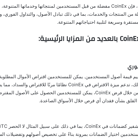
باعتبارها منصة تبادل عملات مشفرة معترف بها عالميًا، فإن CoinEx مفضلة من قبل المستخدمين لمن
ملة من المنتجات والخدمات، بما في ذلك تبادل الأصول، والتداول الفوري، و
مستقرة وسريعة لتلبية احتياجاتهم المتنوعة.
لصناعة لضمان تعظيم قيمة أصول المستخدمين. يمكن للمستخدمين اقتراض الأموال ا
كون العملية برمتها فورية وفعالة للغاية. بالإضافة إلى ذلك، تدعم ميزة ال
بناءً على تقلبات السوق ومتطلبات الأموال الشخصية. من خلال قرض CoinEx، يمكن للمس
 القلق بشأن فقدان أي فرص خلال الأسواق الصاعدة.