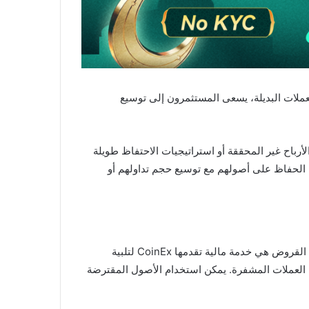
لعملات البديلة، يسعى المستثمرون إلى توسيع
أرباح غير المحققة أو استراتيجيات الاحتفاظ طويلة
 الحفاظ على أصولهم مع توسيع حجم تداولهم أو
خدمات القروض التي لا تساعد المستخدمين على اغتنام فرص السوق قصيرة الأجل فحسب، بل تحافظ أيضًا على سلامة أصولهم. القروض هي خدمة مالية تقدمها CoinEx لتلبية
 العملات المشفرة. يمكن استخدام الأصول المقترضة