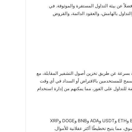
تجاتها وخدماتها المتنوعة، فضلاً عن بيئة التداول المستقرة والموثوقة. في
التداول بالهامش، والعقود الدائمة، والقروض
لمطلوبة بسرعة عن طريق تخزين أصول التشفير المقابلة، مع
اقتراض في CoinEx نظامًا مرنًا للاقتراض والسداد، مما يسمح للمستخدمين بالاقتراض أو السداد في أي وقت
تخدمين الحصول على الأصول المقترضة للتداول على الفور، مما يمكنهم من إدارة استخدام
يمكن للمستخدمين استخدام واحد أو أكثر من أصول التشفير كضمانات في CoinEx، بما في ذلك على سبيل المثال لا الحصر BTC وETH وUSDT وADA وBNB وDOGE وXRP