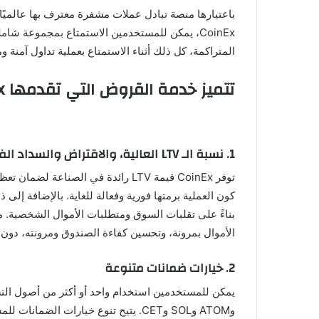
CoinEx، يمكن للمستخدمين الاستمتاع بمجموعة شا
المتراكمة، كل ذلك أثناء الاستمتاع بعملية تداول آمنة و
تتميز خدمة القروض التي تقدمها CoinEx بالعديد من المزايا الرئيسية:
1. نسبة الـ LTV العالية، والاقتراض والسداد الفوري
توفر CoinEx قيمة LTV رائدة في ا
الأموال بمرونة، وتحسين كفاءة الصندوق ومرونته، دون
2. خيارات ضمانات متنوعة
وATOM وSOL وCET. يتيح تنوع خيارات الضمانات للمستخدمين اختيار الضمانات بمرونة بناءً على تخصيص أصولهم وتفضيلات السوق، مما يتيح تخطيطًا أكثر عقلانية للأموال.