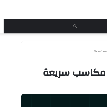
بحث
عن