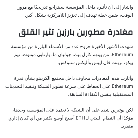
وأشار إلى أن تأثيره داخل المؤسسة سيتراجع تدريجيًا مع مرور
الوقت، ضمن خطة تهدف إلى تعزيز اللامركزية بشكل أكبر.
مغادرة مطورين بارزين تثير القلق
شهدت الأشهر الأخيرة خروج عدد من الأسماء البارزة من مؤسسة
Ethereum، من بينهم كارل بيك، جوليان ما، بارنابي مونوت، تيم
بيكو، ترينت فان إيبس وأليكس ستوكس.
وأثارت هذه المغادرات مخاوف داخل مجتمع الكريبتو بشأن قدرة
Ethereum على الحفاظ على سرعة تطوير الشبكة وتنفيذ التحديثات
المستقبلية بنفس الكفاءة السابقة.
لكن بوتيرين شدد على أن الشبكة لا تعتمد على المؤسسة وحدها،
مؤكدًا أن النظام البيئي لـ ETH أصبح أوسع بكثير من أي كيان إداري
منفرد.