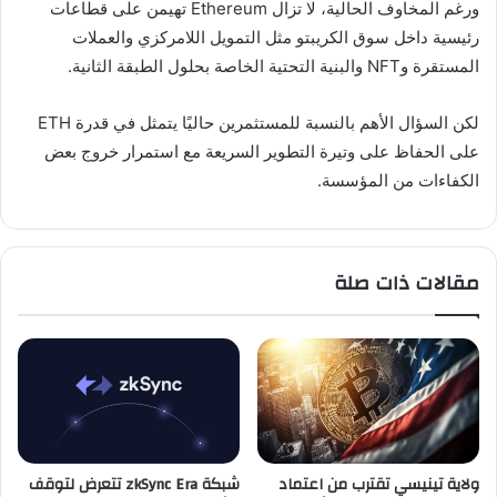
ورغم المخاوف الحالية، لا تزال Ethereum تهيمن على قطاعات
رئيسية داخل سوق الكريبتو مثل التمويل اللامركزي والعملات
المستقرة وNFT والبنية التحتية الخاصة بحلول الطبقة الثانية.
لكن السؤال الأهم بالنسبة للمستثمرين حاليًا يتمثل في قدرة ETH
على الحفاظ على وتيرة التطوير السريعة مع استمرار خروج بعض
الكفاءات من المؤسسة.
مقالات ذات صلة
ولاية تينيسي تقترب من اعتماد
شبكة zkSync Era تتعرض لتوقف