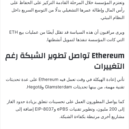
وتعتزم المؤسسة خلال المرحلة القادمة التركيز على الحفاظ على
رأس المال وإطالة عمرها التشغيلي بدلًا من التوسع السريع داخل
النظام البيئي.
ويرى مراقبون أن هذه السياسة قد تقلل أيضًا من عمليات بيع ETH
التي كانت المؤسسة تنفذها لتمويل أنشطتها.
Ethereum تواصل تطوير الشبكة رغم
التغييرات
تأتي إعادة الهيكلة في وقت تعمل فيه Ethereum على عدة تحديثات
تقنية مهمة، من بينها تحديثات Glamsterdam وHegotá.
كما يواصل المطورون العمل على تحسينات تتعلق بزيادة حدود الغاز
إلى 200 مليون، وتطوير تقنيات ePBS وEIP-8037 إضافة إلى
مشاريع أخرى مرتبطة بكفاءة الشبكة.