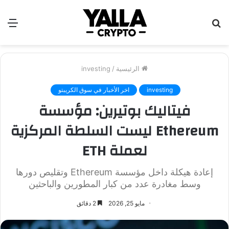
بحث
الق
عن
الرئيسية
/
investing
investing
اخر الأخبار في سوق الكريبتو
فيتاليك بوتيرين: مؤسسة
Ethereum ليست السلطة المركزية
لعملة ETH
إعادة هيكلة داخل مؤسسة Ethereum وتقليص دورها
وسط مغادرة عدد من كبار المطورين والباحثين
مايو 25, 2026
2 دقائق