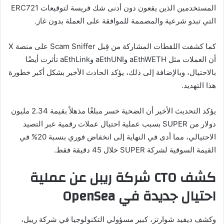
المستخدمين الذين يقعون دون أدنى شك فريسة لتوقيعات ERC721
التي تبدو شرعية والمصممة للموافقة على العملة بدون غاز.
كما كشفت اللقطات المشاركة من قِبل Scam Sniffer على منصة X
أن العملات مثل aEthWETH وaEthUNI وaEthLink تأثرت أيضًا
بالاحتيال، وبالإضافة إلى ذلك، يؤكد الحادث الأخير بشكل أكبر خطورة
هذا التهديد.
يؤكد التحديث الأخير أن الضحية خسر مبلغًا مذهلاً بقيمة 2.34 مليون
دولار من SUPER بسبب عملية احتيال عملات رقمية عبر التصيد
الاحتيالي، مما أدى في النهاية إلى انخفاض فوري بنسبة 20% في
القيمة السوقية لشركة SUPER خلال 45 دقيقة فقط.
كشف CTO شركة ريبل عن عملية
احتيال جديدة في OpenSea
وكشف ديفيد شوارتز، كبير مسؤولي التكنولوجيا في شركة ريبل،