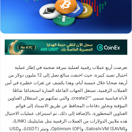
تعرضت أربع عملات رقمية لعملية سرقة ضخمة في إطار عملية
احتيال تصيد كبيرة، حيث اختفت مبالغ تصل إلى 12 مليون دولار من
أربعة ضحايا خلال خمسة أيام، وهذا يكشف عن ثغرات خطيرة في أمن
العملات الرقمية، تستغل الجهات الفاعلة الضارة استخدامًا شائعًا
لأداة قياسية تسمى “create2″، والتي تمكنهم من استغلال العناوين
المؤقتة وتجاوز دفاعات المحافظ عن طريق الاستناد إلى قوائم
العناوين المحظورة، بالإضافة إلى ذلك، تم استنزاف عمليات الاحتيال
هذه ملايين الدولارات من العملات الرقمية مثل شاينلينك (LINK)،
وSatoshiVM (SAVM)، وOptimism (OP)، وتيثر (USDT)، وUSD