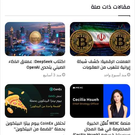
مقالات ذات صلة
العملات الرقمية: كشف شبكة
اكتتاب DeepSeek: عملاق الذكاء
إيرانية للتهرب من العقوبات
الصيني يتحدى OpenAI
منذ أسبوع واحد
منذ 3 أسابيع
منصة MEXC تُعيّن الخبيرة
تحتفل CoinEx بيوم بيتزا البيتكوين
المخضرمة في هذا المجال
بحملة “قضمة من البيتكوين”