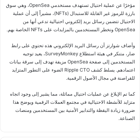
مؤخرًا عن عملية احتيال تستهدف مستخدمي OpenSea، وهي سوق
بارزة للرموز غير القابلة للاستبدال (NFTs)، مشيراً إلى أن عملية
الاحتيال تتضمن رسائل بريد إلكتروني احتيالية تدعي أنها من
OpenSea وتخطر المستخدمين بالمزايدات على NFTs الخاصة بهم.
وأضاف شوارتز أن رسائل البريد الإلكتروني هذه تحتوي على رابط
ضار، متنكر في هيئة استطلاع SurveyMonkey، يعيد توجيه
المستخدمين إلى صفحة OpenSea مزيفة تهدف إلى سرقة بيانات
اعتمادهم. يسلط كشف Ripple CTO الضوء على التطور المتزايد
للقراصنة في مجال الأصول الرقمية.
كما تم الإبلاغ عن عمليات احتيال مماثلة، مما يشير إلى وجود اتجاه
متزايد للأنشطة الاحتيالية في مجتمع العملات الرقمية ويوضح هذا
ضرورة زيادة اليقظة والتدابير الأمنية بين المستخدمين ومنصات
الصناعة.