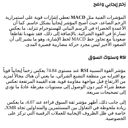
زخم إيجابي واضح
المؤشرات الفنية مثل
MACD
تعطي إشارات قوية على استمرارية
الزخم الصاعد، حيث أصبح المؤشر إيجابياً بشكل حاسم. كما أن
الأعمدة الخضراء في الرسم البياني للهستوجرام تتزايد، ما يعكس
تسارعاً في القوة الشرائية. بالإضافة إلى ذلك، فقد شهدنا تقاطعاً
صعودياً مع تجاوز خط MACD لخط الإشارة، وهو ما يشير إلى أن
الصعود الأخير ليس مجرد حركة مضاربية قصيرة المدى.
RSI وسلوك السوق
مؤشر القوة النسبية
RSI
عند مستوى 74.84 يعكس زخماً إيجابياً قوياً
مع اقترابه من منطقة التشبع الشرائي، ما يعني أن هناك مجالاً لمزيد
من الارتفاع قبل مواجهة مقاومة قوية. هذه القيمة المرتفعة تعكس
ضغط شراء كبير دون الوصول إلى مستويات مفرطة عادةً ما تؤدي
إلى تصحيحات سريعة.
إلى جانب ذلك، أظهر مؤشر ثقة السوق قراءة عند 4.07، ما يعكس
زيادة ملحوظة في التفاؤل بين المستثمرين والمتداولين تجاه XMR،
خاصة في ظل الظروف الإيجابية للعملات الرقمية التي تركز على
الخصوصية.