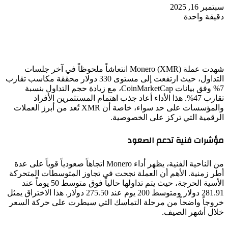
سبتمبر 16, 2025
دقيقة واحدة
شهدت عملة Monero (XMR) انتعاشاً ملحوظاً في آخر جلسات
التداول، حيث ارتفعت إلى مستوى 330 دولار محققة مكاسب تقارب
7% وفق بيانات CoinMarketCap، مع زيادة حجم التداول بنسبة
تقارب 47%. هذا الأداء أعاد جذب اهتمام المستثمرين الأفراد
والمؤسسات على حد سواء، خاصة أن XMR تُعد من أبرز العملات
الرقمية التي تركز على الخصوصية.
مؤشرات فنية تدعم الصعود
من الناحية الفنية، يظهر أداء Monero اتجاهاً صعودياً قوياً على عدة
أطر زمنية. الأهم أن العملة نجحت في تجاوز المتوسطات المتحركة
الأسية الحرجة، حيث يتم تداولها حالياً فوق متوسط 50 يوماً عند
281.91 دولار ومتوسط 200 يوم عند 275.50 دولار. هذا الاختراق يمثل
خروجاً واضحاً من مرحلة التماسك التي سيطرت على حركة السعر
خلال أشهر الصيف.