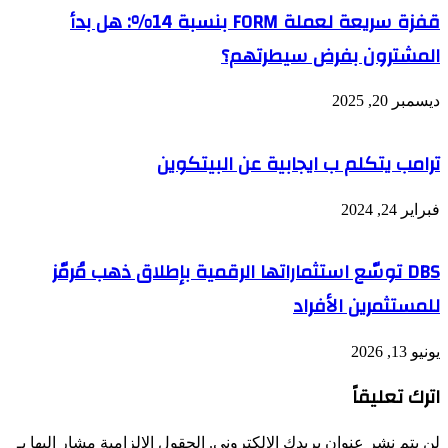
قفزة سريعة لعملة FORM بنسبة 14%: هل بدأ
المشترون بفرض سيطرتهم؟
ديسمبر 20, 2025
ترامب يتكلم ب ايجابية عن البيتكوين
فبراير 24, 2024
DBS توسّع استثماراتها الرقمية بإطلاق ذهب مُرمّز
للمستثمرين الأفراد
يونيو 13, 2026
اترك تعليقاً
لن يتم نشر عنوان بريدك الإلكتروني.
الحقول الإلزامية مشار إليها بـ