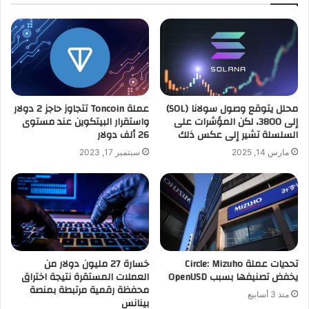
محلل يتوقع وصول سولانا (SOL)
عملة Toncoin تتجاوز حاجز 2 دولار
إلى 3800، لكن المؤشرات على
واستقرار البيتكوين عند مستوى
السلسلة تشير إلى عكس ذلك
26 ألف دولار
مارس 14, 2025
سبتمبر 17, 2023
تحديات عملة Circle: Mizuho
خسارة 27 مليون دولار من
يخفض تصنيفها بسبب OpenUSD
العملات المستقرة نتيجة اختراق
محفظة رقمية مرتبطة بمنصة
منذ 3 أسابيع
بينانس