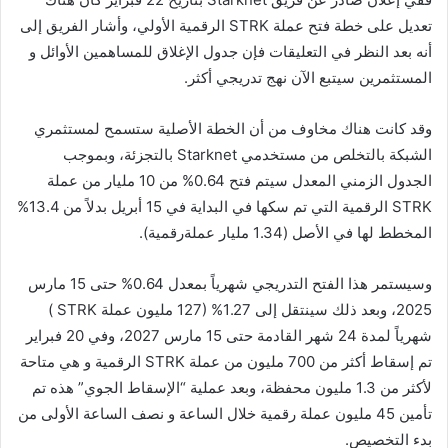
تعديل على خطة فتح عملة STRK الرقمية الأولي، وأشار الفريق إلى
أنه بعد النظر في التعليقات فإن جدول الإغلاق للمساهمين الأوائل و
المستثمرين سيتبع الآن نهج تدريجي أكثر.
وقد كانت هناك مخاوف من أن الخطة الأصلية ستسمح لمستثمري
الشبكة بالتخلص من مستخدمي Starknet بالتجزئة، وبموجب
الجدول الزمني المعدل سيتم فتح 0.64% من 10 مليار من عملة
STRK الرقمية التي تم سكها في البداية في 15 أبريل بدلاً من 13.4%
المخطط لها في الأصل (1.34 مليار عملةرقمية).
وسيستمر هذا الفتح التدريجي شهرياً بمعدل 0.64% حتى 15 مارس
2025، وبعد ذلك سينتقل إلى 1.27% (127 مليون عملة STRK )
شهرياً لمدة 24 شهر القادمة حتى 15 مارس 2027، وفي 20 فبراير
تم إسقاط أكثر من 700 مليون من عملة STRK الرقمية و هي متاحة
لأكثر من 1.3 مليون محفظة، وبعد عملية “الإسقاط الجوي” هذه تم
تأمين 45 مليون عملة رقمية خلال الساعة و نصف الساعة الأولى من
بدء التخصيص.