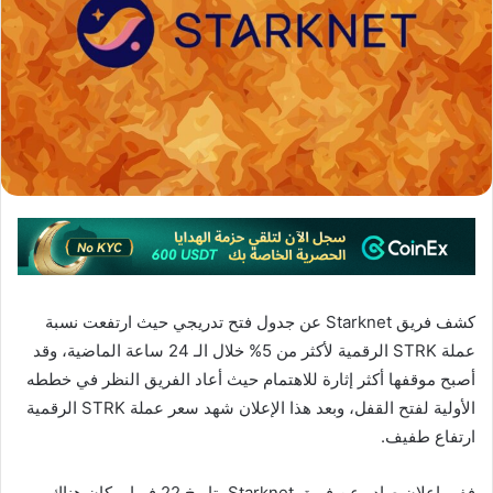
كشف فريق Starknet عن جدول فتح تدريجي حيث ارتفعت نسبة
عملة STRK الرقمية لأكثر من 5% خلال الـ 24 ساعة الماضية، وقد
أصبح موقفها أكثر إثارة للاهتمام حيث أعاد الفريق النظر في خططه
الأولية لفتح القفل، وبعد هذا الإعلان شهد سعر عملة STRK الرقمية
ارتفاع طفيف.
ففي إعلان صادر عن فريق Starknet بتاريخ 22 فبراير كان هناك