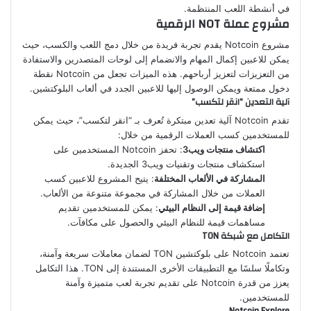
في أنشطة اللعب المنتظمة.
مشروع عملة NOT الرقمية
مشروع Notcoin يقدم تجربة فريدة من خلال دمج اللعب والكسب، حيث
يمكن للاعبين إكمال المهام والانضمام إلى لوحات المتصدرين والاستفادة
من التعزيزات لتعزيز أرباحهم. هذه الميزات تجعل من Notcoin نقطة
دخول ممتعة ويمكن الوصول إليها للاعبين الجدد في ألعاب البلوكتشين.
آلية التعدين “انقر لتكسب”
تقدم Notcoin آلية تعدين مبتكرة تُعرف بـ “انقر لتكسب”، حيث يمكن
للمستخدمين كسب العملات الرقمية من خلال:
اكتشاف منتجات ويب3
: تحفز Notcoin المستخدمين على
استكشاف منتجات وتقنيات ويب3 الجديدة.
المشاركة في الألعاب المختلفة
: يتيح المشروع للاعبين كسب
العملات من خلال المشاركة في مجموعة متنوعة من الألعاب.
إضافة قيمة إلى النظام البيئي
: يمكن للمستخدمين تقديم
مساهمات قيمة للنظام البيئي والحصول على مكافآت.
التكامل مع شبكة TON
تعتمد Notcoin على بلوكتشين TON لضمان معاملات سريعة وآمنة،
وتكاملًا سلسًا مع التطبيقات الأخرى المستندة إلى TON. هذا التكامل
يعزز من قدرة Notcoin على تقديم تجربة لعب متميزة وآمنة
للمستخدمين.