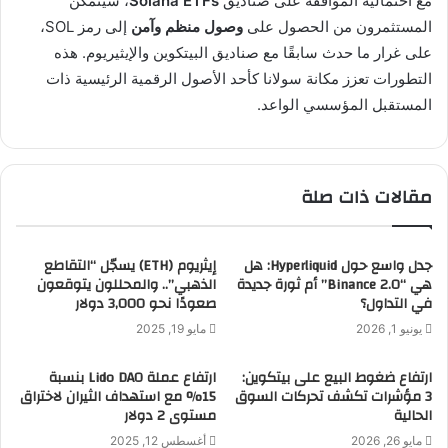
مع احتمالية الموافقة على صناديق
Solana ETFs
، سيتمكن
المستثمرون من الحصول على
وصول منظم وآمن
إلى رمز SOL،
على غرار ما حدث سابقًا مع صناديق البيتكوين والإيثيريوم. هذه
التطورات تعزز مكانة سولانا كأحد الأصول الرقمية الرئيسية ذات
المستقبل المؤسسي الواعد.
مقالات ذات صلة
جدل واسع حول Hyperliquid: هل
إيثريوم (ETH) يسجّل “التقاطع
هي “Binance 2.0” أم ثورة جديدة
الذهبي”.. والمحللون يتوقعون
في التداول؟
صعودًا نحو 3,000 دولار
يونيو 1, 2026
مايو 19, 2025
ارتفاع ضغوط البيع على بيتكوين:
ارتفاع عملة Lido DAO بنسبة
3 مؤشرات تكشف تحركات السوق
15% مع استهداف الثيران لاختراق
الحالية
مستوى 2 دولار
مايو 26, 2026
أغسطس 12, 2025