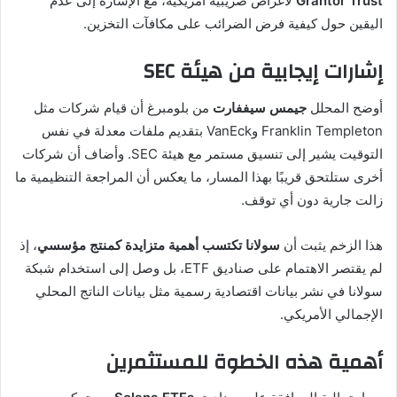
Grantor Trust
لأغراض ضريبية أمريكية، مع الإشارة إلى عدم
اليقين حول كيفية فرض الضرائب على مكافآت التخزين.
إشارات إيجابية من هيئة SEC
أوضح المحلل
جيمس سيففارت
من بلومبرغ أن قيام شركات مثل
Franklin Templeton وVanEck بتقديم ملفات معدلة في نفس
التوقيت يشير إلى تنسيق مستمر مع هيئة SEC. وأضاف أن شركات
أخرى ستلتحق قريبًا بهذا المسار، ما يعكس أن المراجعة التنظيمية ما
زالت جارية دون أي توقف.
هذا الزخم يثبت أن
سولانا تكتسب أهمية متزايدة كمنتج مؤسسي
، إذ
لم يقتصر الاهتمام على صناديق ETF، بل وصل إلى استخدام شبكة
سولانا في نشر بيانات اقتصادية رسمية مثل بيانات الناتج المحلي
الإجمالي الأمريكي.
أهمية هذه الخطوة للمستثمرين