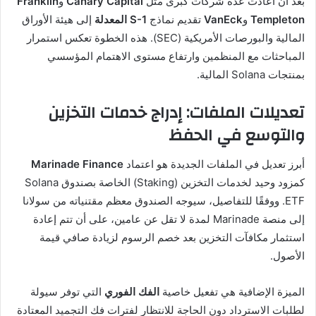
بعد أن أعادت عدة شركات كبرى مثل
Canary Capital
و
Franklin
Templeton
و
VanEck
تقديم نماذج
S-1 المعدلة
إلى هيئة الأوراق
المالية والبورصات الأمريكية (SEC). هذه الخطوة تعكس استمرار
المباحثات مع المنظمين وارتفاع مستوى الاهتمام المؤسسي
بمنتجات Solana المالية.
تعديلات الملفات: إدراج خدمات التخزين
والتوسع في الحفظ
أبرز تعديل في الملفات الجديدة هو اعتماد
Marinade Finance
كمزود وحيد لخدمات التخزين (Staking) الخاصة بصندوق Solana
ETF. ووفقًا للتفاصيل، سيوجه الصندوق معظم مقتنياته من سولانا
إلى منصة Marinade لمدة لا تقل عن عامين، على أن تتم إعادة
استثمار مكافآت التخزين بعد خصم الرسوم لزيادة صافي قيمة
الأصول.
الميزة الإضافية هي تفعيل خاصية
الفك الفوري
التي توفر سيولة
لطلبات الاسترداد دون الحاجة للانتظار لفترات فك التجميد المعتادة