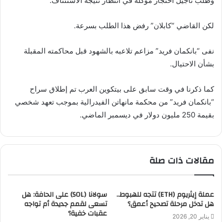
وطلب تأجيل احتجاز موكله في انتظار نتيجة الاستئناف.
لكن القاضي “كابلان” رفض هذا الطلب بسرعة.
نفى “بانكمان فريد” مزاعم تلاعبه بالشهود قبل محاكمته المقبلة
بشأن الاحتيال.
كما ذكرنا في وقت سابق على بيتكوين العرب تم إطلاق سراح
“بانكمان فريد” من محكمة مانهاتن الفيدرالية بموجب تعهد شخصي
بقيمة 250 مليون دولار في ديسمبر الماضي.
مقالات ذات صلة
عملة إيثريوم (ETH) تتجه للهبوط..
سولانا (SOL) على الحافة: هل
هل تدخل مرحلة تصحيح أعمق؟
تسعى لقمم جديدة أم تواجه
عقبات خفية؟
يناير 20, 2026