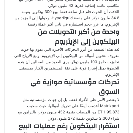
مكاسب عائمة إضافية قدرها 42 مليون دولار.
اللافت أن الحوت قام قبل ساعة فقط ببيع 300 بيتكوين بقيمة
34.8 مليون دولار على منصة Hyperliquid، وحولها إلى المزيد من
الإيثريوم، ما عزز حجم استثماره في ثاني أكبر عملة رقمية.
واحدة من أكبر التحويلات من
البيتكوين إلى الإيثريوم
تُعد هذه الصفقة من أبرز التحركات الأخيرة التي يقوم بها حوت
معروف بتحويل أمواله من البيتكوين إلى الإيثريوم. ومع الأرباح التي
تجاوزت حاجز 100 مليون دولار، يرى العديد من المحللين أن هذه
الخطوة تمثل إشارة قوية على ثقة المستثمرين الكبار بمستقبل
الإيثريوم.
تحركات مؤسساتية موازية في
السوق
لا يقتصر الأمر على الأفراد فقط، بل إن جهات مؤسساتية مثل
Matrixport أقدمت أيضًا على تحريك أموالها، حيث سحبت
95,873 ETH من المنصات بقيمة 452 مليون دولار، بالتزامن مع
شراء 2,300 بيتكوين بقيمة 272 مليون دولار.
استقرار البيتكوين رغم عمليات البيع