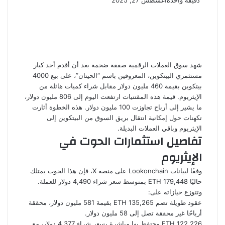
دقيقة واحدة
أغسطس 27, 2025
شهد سوق العملات الرقمية صفقة ضخمة بعد أن أقدم أحد كبار
مستثمري البيتكوين، المعروفين باسم “الحيتان”، على بيع 4000
بيتكوين بقيمة 460 مليون دولار مقابل شراء كميات هائلة من
الإيثريوم. قيمة هذه المقتنيات ارتفعت اليوم إلى 806 مليون دولار،
ما يشير إلى أرباح تجاوزت 100 مليون دولار. هذه الخطوة أثارت
تكهنات حول إمكانية انتقال بريق السوق من البيتكوين إلى
الإيثريوم وباقي العملات البديلة.
تفاصيل استثمارات الحوت في
الإيثريوم
وفقًا لبيانات Lookonchain على منصة X، فإن هذا الحوت يمتلك
حاليًا 179,448 ETH بمتوسط سعر شراء 4,490 دولار للعملة.
وتتوزع حيازاته على:
عقود طويلة تضم 135,265 ETH بقيمة 581 مليون دولار، محققة
أرباحًا غير محققة تصل إلى 58 مليون دولار.
122,226 ETH محتفظ بها مباشرة بسعر شراء 4,377 دولار، مع