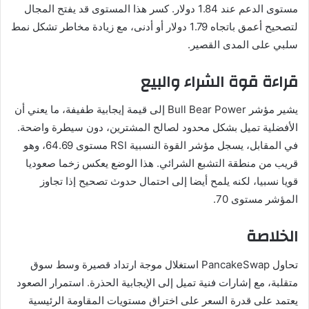
مستوى الدعم عند 1.84 دولار. كسر هذا المستوى قد يفتح المجال
لتصحيح أعمق باتجاه 1.79 دولار أو أدنى، مع زيادة مخاطر تشكل نمط
سلبي على المدى القصير.
قراءة قوة الشراء والبيع
يشير مؤشر Bull Bear Power إلى قيمة إيجابية طفيفة، ما يعني أن
الأفضلية تميل بشكل محدود لصالح المشترين، دون سيطرة واضحة.
في المقابل، يسجل مؤشر القوة النسبية RSI مستوى 64.69، وهو
قريب من منطقة التشبع الشرائي. هذا الوضع يعكس زخما صعوديا
قويا نسبيا، لكنه يلمح أيضا إلى احتمال حدوث تصحيح إذا تجاوز
المؤشر مستوى 70.
الخلاصة
تحاول PancakeSwap استغلال موجة ارتداد قصيرة وسط سوق
متقلبة، مع إشارات فنية تميل إلى الإيجابية الحذرة. استمرار الصعود
يعتمد على قدرة السعر على اختراق مستويات المقاومة الرئيسية