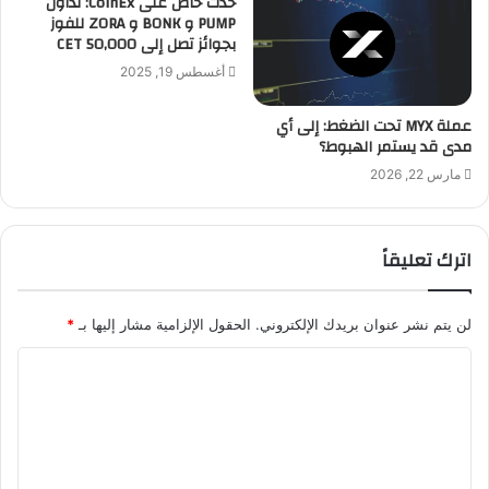
حدث خاص على CoinEx: تداول
PUMP و BONK و ZORA للفوز
بجوائز تصل إلى 50,000 CET
أغسطس 19, 2025
عملة MYX تحت الضغط: إلى أي
مدى قد يستمر الهبوط؟
مارس 22, 2026
اترك تعليقاً
لن يتم نشر عنوان بريدك الإلكتروني.
الحقول الإلزامية مشار إليها بـ
*
ا
ل
ت
ع