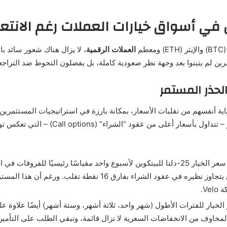
صل في أسواق خيارات العملات رغم الانت
م
العملات الرقمية
، لا يزال هناك شعور سائد ب
ثمرين لم يتبنوا بعد وجهة نظر صعودية كاملة، بل يفضلون التحوط ضد التراج
لحذر المستمر
(Put options) – التي توفر حماية ضد انخفاض 
يُعد مؤشر انحراف سعر الخيار 25-دلتا للبيتكوين لأسبوع واحد مقياسًا رئيسيًا
V.
لمخاوف من الانخفاضات السعرية لا تزال قائمة، وتبقي الطلب على التأمين ض