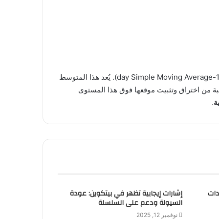
بدأت نسبة الإيثر إلى البيتكوين (ETH/BTC) في الارتفاع مرة أخرى وتقترب بسرعة من متوسطها المتحرك البسيط لمائة يوم (100-day Simple Moving Average). يُعد هذا المتوسط
بة من اختراق وتثبيت موقعها فوق هذا المستوى
ة
.
تقادات
إشارات إيجابية تظهر في بيتكوين: عودة
السيولة ودعم على السلسلة
نوفمبر 12, 2025