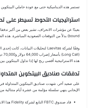
تستمر هذه الديناميكية حتى مع عودة حاملي البيتكوين على ا
استراتيجيات التحوط تسيطر على تد
بعيدًا عن مؤشرات الانحراف، تشير بعض من أكبر تدفقات الصفقات الكب
bound) بدلاً من التوقعات الصعودية المباشرة. هذه الصفقات تُجرى عادةً خارج البورصة ثم يتم تسجيلها، وتشارك فيها المؤسسات وكبار المتداولين الذين يبحثون عن الخصوصية.
هذه الاستراتيجية أقصى ربح لها إذا تداول البيتكوين بين 66,000 دولار و68,000 دولار عند تاريخ الاستحقاق، مما يؤكد التوقعات بالاستقرار ضمن نطاق سعري معين
تدفقات صناديق البيتكوين المتداولة (ETFs) تعود للانتعاشiation
الإيجابي ينهي سلسلة مؤلمة من عشرة أيام متتالية من 
قاد صندوق FBTC التابع لشركة Fidelity هذا الانتعاش بتدفقات بلغت 165.96 مليون دولار.