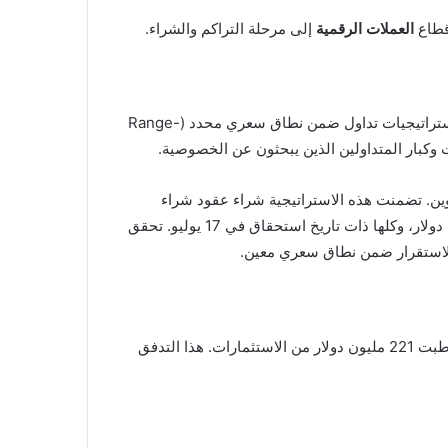
العملات الرقمية
إلى مرحلة التراكم والشراء.
إلى تبني استراتيجيات تداول ضمن نطاق سعري محدد (Range-
انات، كانت إحدى الصفقات الكبيرة البارزة هي استراتيجية “Long Call Condor” على البيتكوين. تضمنت هذه الاستراتيجية شراء عقود شراء
(Long Call) بأسعار إضراب 64,000 دولار و70,000 دولار، وبيع عقود شراء (Short Call) بأسعار إضراب 66,000 دولار و68,000 دولار، وكلها ذات تاريخ استحقاق في 17 يوليو. تحقق
على صعيد آخر، شهدت صناديق البيتكوين المتداولة في البورصة (Spot Bitcoin ETFs) انتعاشًا في التدفقات النقدية، حيث استقطبت 221 مليون دولار من الاستثمارات. هذا التدفق