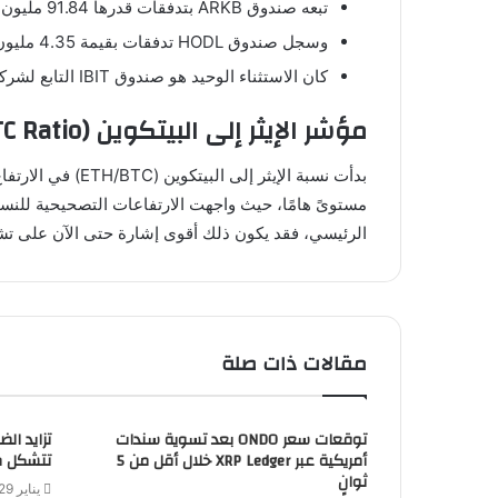
تبعه صندوق ARKB بتدفقات قدرها 91.84 مليون دولار.
وسجل صندوق HODL تدفقات بقيمة 4.35 مليون دولار.
كان الاستثناء الوحيد هو صندوق IBIT التابع لشركة BlackRock، الذي شهد تدفقات خارجة بقيمة 40.43 مليون دولار.
مؤشر الإيثر إلى البيتكوين (ETH/BTC Ratio): إشارة مرتقبة
مستوىً هامًا، حيث واجهت الارتفاعات التصحيحية للنس
الرئيسي، فقد يكون ذلك أقوى إشارة حتى الآن على تش
مقالات ذات صلة
توقعات سعر ONDO بعد تسوية سندات
أمريكية عبر XRP Ledger خلال أقل من 5
تتشكل م
ثوانٍ
يناير 29, 2026