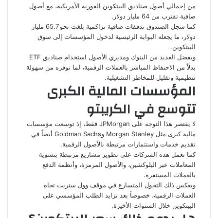
من إجمالي أصول صناديق البيتكوين الفورية الأمريكية، مع أصول
صافية تقترب من 64 مليار دولار.
كما سجل الصندوق تدفقات صافية تراكمية بلغت نحو 65.7 مليار
دولار، ما يجعله البوابة الرئيسية لدخول المؤسسات إلى سوق
البيتكوين.
ويفضل العديد من البنوك ومديري الأصول استخدام صناديق ETF
بدلاً من الاحتفاظ المباشر بالعملات الرقمية، لما توفره من سهولة
تنظيمية وتقليل للمخاطر التشغيلية.
المؤسسات المالية الكبرى
تتوسع في الكريبتو
لا يقتصر هذا التوجه على JPMorgan فقط، إذ توسعت مؤسسات
مالية كبرى مثل Morgan Stanley وGoldman Sachs أيضاً في
تقديم خدمات واستثمارات مرتبطة بالأصول الرقمية.
كما تعمل هذه الشركات على تطوير مشاريع مرتبطة بتسوية
المعاملات عبر البلوكشين، والأصول المرمزة، وأنظمة الدفع
بالعملات المستقرة.
ويعكس ذلك التحول المتسارع في موقف وول ستريت تجاه
العملات الرقمية، خصوصاً بعد تزايد الطلب المؤسسي على
البيتكوين خلال السنوات الأخيرة.