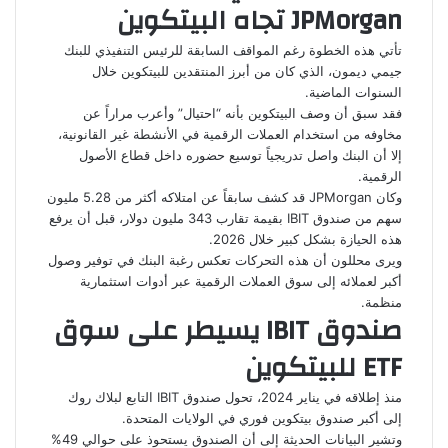
JPMorgan تجاه البيتكوين
تأتي هذه الخطوة رغم المواقف السابقة للرئيس التنفيذي للبنك
جيمي ديمون، الذي كان من أبرز المنتقدين للبيتكوين خلال
السنوات الماضية.
فقد سبق أن وصف البيتكوين بأنه “احتيال” وأعرب مراراً عن
مخاوفه من استخدام العملات الرقمية في الأنشطة غير القانونية،
إلا أن البنك واصل تدريجياً توسيع حضوره داخل قطاع الأصول
الرقمية.
وكان JPMorgan قد كشف سابقاً عن امتلاكه أكثر من 5.28 مليون
سهم من صندوق IBIT بقيمة تقارب 343 مليون دولار، قبل أن يرفع
هذه الحيازة بشكل كبير خلال 2026.
ويرى محللون أن هذه التحركات تعكس رغبة البنك في توفير وصول
أكبر لعملائه إلى سوق العملات الرقمية عبر أدوات استثمارية
منظمة.
صندوق IBIT يسيطر على سوق
ETF للبيتكوين
منذ إطلاقه في يناير 2024، تحول صندوق IBIT التابع لبلاك روك
إلى أكبر صندوق بيتكوين فوري في الولايات المتحدة.
وتشير البيانات الحديثة إلى أن الصندوق يستحوذ على حوالي 49%