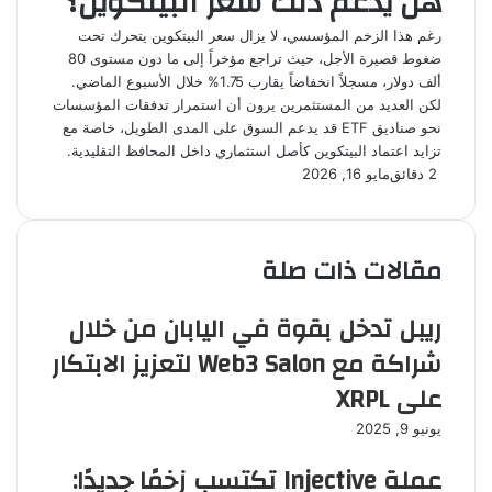
هل يدعم ذلك سعر البيتكوين؟
رغم هذا الزخم المؤسسي، لا يزال سعر البيتكوين يتحرك تحت
ضغوط قصيرة الأجل، حيث تراجع مؤخراً إلى ما دون مستوى 80
ألف دولار، مسجلاً انخفاضاً يقارب 1.75% خلال الأسبوع الماضي.
لكن العديد من المستثمرين يرون أن استمرار تدفقات المؤسسات
نحو صناديق ETF قد يدعم السوق على المدى الطويل، خاصة مع
تزايد اعتماد البيتكوين كأصل استثماري داخل المحافظ التقليدية.
2 دقائق
مايو 16, 2026
مقالات ذات صلة
ريبل تدخل بقوة في اليابان من خلال
شراكة مع Web3 Salon لتعزيز الابتكار
على XRPL
يونيو 9, 2025
عملة Injective تكتسب زخمًا جديدًا: