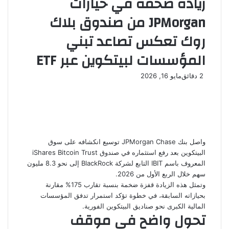
زيادة ضخمة في حيازات
JPMorgan من صندوق بلاك
روك تعكس تصاعد تبني
المؤسسات لبيتكوين عبر ETF
2 دقائق
مايو 16, 2026
واصل بنك JPMorgan Chase توسيع انكشافه على سوق
البيتكوين بعد رفع استثماره في صندوق iShares Bitcoin Trust
المعروف باسم IBIT التابع لشركة BlackRock إلى نحو 8.3 مليون
سهم خلال الربع الأول من 2026.
وتمثل هذه الزيادة قفزة ضخمة بنسبة تقارب 175% مقارنة
بحيازاته السابقة، في خطوة تؤكد استمرار تدفق المؤسسات
المالية الكبرى نحو صناديق البيتكوين الفورية.
تحول واضح في موقف