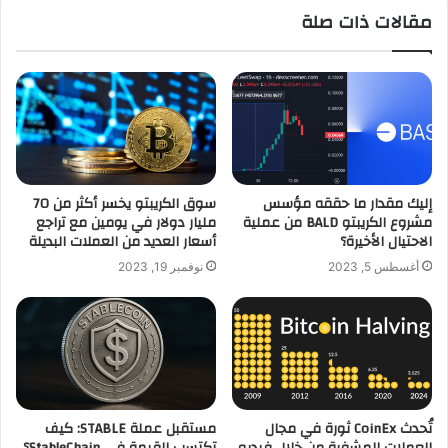
مقالات ذات صلة
إليك مقدار ما حققه مؤسس
سوق الكريبتو يخسر أكثر من 70
مشروع الكريبتو BALD من عملية
مليار دولار في يومين مع تراجع
الاحتيال الأخيرة؟
أسعار العديد من العملات البديلة
أغسطس 5, 2023
نوفمبر 19, 2023
تُحدث CoinEx ثورة في مجال
مستقبل عملة STABLE: كيف
العملات المشفرة من خلال فيديو
تكتسب القيمة في StableChain؟