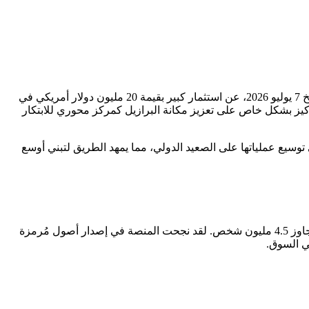
عالميًا، أعلنت شركة Tether، الرائدة في مجال العملات المستقرة، بتاريخ 7 يوليو 2026، عن استثمار كبير بقيمة 20 مليون دولار أمريكي في
ية، مع التركيز بشكل خاص على تعزيز مكانة البرازيل كمركز محوري للابتكار
إضافة إلى توسيع عملياتها على الصعيد الدولي، مما يمهد الطريق لتبني أوسع
تجاوزت منصة Mercado Bitcoin مجرد كونها بورصة لتداول العملات الرقمية، لتصبح منصة مالية متكاملة ومنظمة تخدم قاعدة مستخدمين تتجاوز 4.5 مليون شخص. لقد نجحت المنصة في إصدار أصول مُرمزة