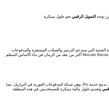
عزز توجه
التمويل الرقمي
نحو حلول مبتكرة.
بنية التحتية التي ستدعم الترميز والعملات المستقرة والمدفوعات
وأسواق رأس المال على نطاق واسع، مما يعيد تشكيل كيفية حركة الأموال، والوصول إلى الاستثمارات، وتوزيع رأس المال. لقد أمضت منصة Mercado Bitcoin أكثر من عقد من الزمان في بناء الأساس المنظم
يأتي هذا الإعلان ليكمل الوجود المتنامي لشركة Tether في البرازيل. ففي الآونة الأخيرة، قامت منصة Oobit للمدفوعات، المدعومة من Tether، بدمج خدمة Pix، وهي شبكة المدفوعات الفورية في البرازيل، مما
قمي
وتقديم حلول مالية مبتكرة للمستخدمين في هذه المنطقة