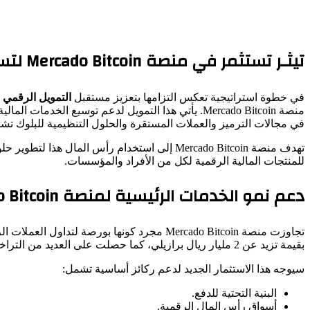
تيثـر تستثمر في منصة Mercado Bitcoin لتسريع تطور التمويل الرقمي
في خطوة استراتيجية تعكس التزامها بتعزيز مستقبل
التمويل الرقمي
منصة Mercado Bitcoin. يأتي هذا التمويل لدعم توسيع
في مجالات الترميز والعملات المستقرة والحلول التنظيمية للبلوك تشي
تهدف منصة Mercado Bitcoin إلى استخدام رأس ا
للمنتجات المالية الرقمية لكل من الأفراد والمؤسسات.
دعم نمو الخدمات الرئيسية لمنصة Mercado Bitcoin
بقيمة تزيد عن 2 مليار ريال برازيلي، كما حصلت على العديد من التراخيص المالية في كل من البرازيل وأوروبا، مما يعكس قوتها وموثوقيتها في السوق.
سيوجه هذا الاستثمار الجديد لدعم ركائز أساسية تشمل:
البنية التحتية للدفع.
أسواق رأس المال الرقمية.