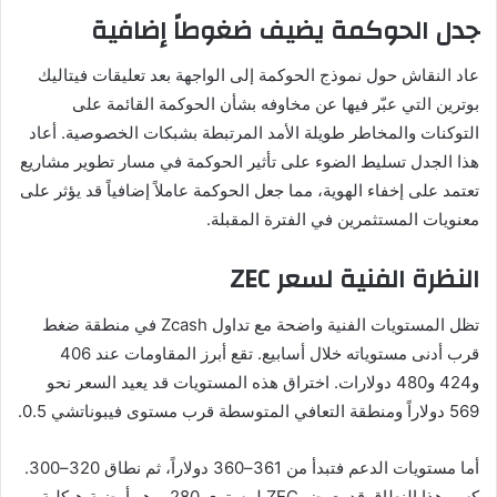
جدل الحوكمة يضيف ضغوطاً إضافية
عاد النقاش حول نموذج الحوكمة إلى الواجهة بعد تعليقات فيتاليك
بوترين التي عبّر فيها عن مخاوفه بشأن الحوكمة القائمة على
التوكنات والمخاطر طويلة الأمد المرتبطة بشبكات الخصوصية. أعاد
هذا الجدل تسليط الضوء على تأثير الحوكمة في مسار تطوير مشاريع
تعتمد على إخفاء الهوية، مما جعل الحوكمة عاملاً إضافياً قد يؤثر على
معنويات المستثمرين في الفترة المقبلة.
النظرة الفنية لسعر ZEC
تظل المستويات الفنية واضحة مع تداول Zcash في منطقة ضغط
قرب أدنى مستوياته خلال أسابيع. تقع أبرز المقاومات عند 406
و424 و480 دولارات. اختراق هذه المستويات قد يعيد السعر نحو
569 دولاراً ومنطقة التعافي المتوسطة قرب مستوى فيبوناتشي 0.5.
أما مستويات الدعم فتبدأ من 361–360 دولاراً، ثم نطاق 320–300.
كسر هذا النطاق قد يعرض ZEC لمستوى 280، وهو أرضية هيكلية