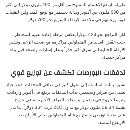
طويلة، ارتفع الاهتمام المفتوح من أقل من 100 مليون دولار إلى أكثر
من 900 مليون بين أكتوبر وبداية ديسمبر مع توقع المتداولين لتقلبات
قوية ورغبتهم في ملاحقة الارتفاع السريع نحو 700 دولار.
لكن التراجع نحو 426 دولاراً يعكس مرحلة إعادة تقييم للمخاطر،
حيث خفّض العديد من المتداولين مراكزهم مع ضعف الزخم. وتشير
الأرقام الحالية إلى سوق أكثر حذراً ينتظر إشارات واضحة قبل بناء
مراكز جديدة.
تدفقات البورصات تكشف عن توزيع قوي
تشير بيانات السلسلة إلى تحول كبير في صافي التدفقات. فبعد حياد
نسبي بين فبراير وسبتمبر، بدأت التدفقات ترتفع في أكتوبر وازدادت
وتيرة الخروج في نوفمبر. وسجلت القراءة الأخيرة صافي خروج
بقيمة 39.34 مليون دولار مع تداول ZEC قرب 364 دولاراً، ما يدل
على ضغط توزيعي واضح مع قيام المتداولين بجني الأرباح بعد
الارتفاع الممتد.