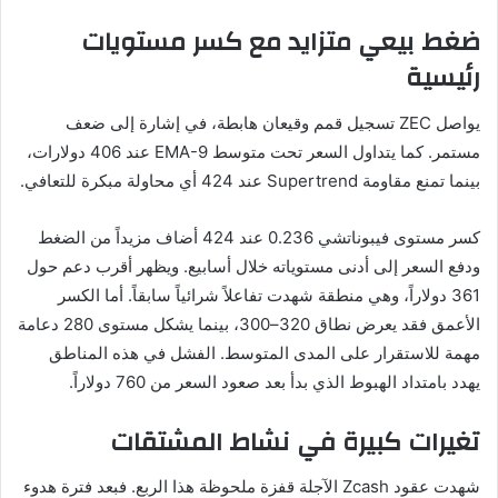
ضغط بيعي متزايد مع كسر مستويات
رئيسية
يواصل ZEC تسجيل قمم وقيعان هابطة، في إشارة إلى ضعف
مستمر. كما يتداول السعر تحت متوسط EMA-9 عند 406 دولارات،
بينما تمنع مقاومة Supertrend عند 424 أي محاولة مبكرة للتعافي.
كسر مستوى فيبوناتشي 0.236 عند 424 أضاف مزيداً من الضغط
ودفع السعر إلى أدنى مستوياته خلال أسابيع. ويظهر أقرب دعم حول
361 دولاراً، وهي منطقة شهدت تفاعلاً شرائياً سابقاً. أما الكسر
الأعمق فقد يعرض نطاق 320–300، بينما يشكل مستوى 280 دعامة
مهمة للاستقرار على المدى المتوسط. الفشل في هذه المناطق
يهدد بامتداد الهبوط الذي بدأ بعد صعود السعر من 760 دولاراً.
تغيرات كبيرة في نشاط المشتقات
شهدت عقود Zcash الآجلة قفزة ملحوظة هذا الربع. فبعد فترة هدوء