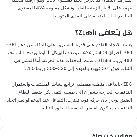
مهمة على الأطر الزمنية العليا. وتشكل مقاومة 424 المستوى
الحاسم لقلب الاتجاه على المدى المتوسط.
هل يتعافى Zcash؟
يعتمد الاتجاه القادم على قدرة المشترين على الدفاع عن دعم 361–
360. اختراق 406 ثم 424 سيضعف الهيكل الهابط ويفتح الباب نحو
480 وربما 569 إذا دعمت التدفقات هذه الحركة. أما الفشل في
الثبات فوق 361 فيهدد بالعودة إلى 320–300 وربما 280.
ZEC حالياً في منطقة مفصلية. تراجع نشاط المشتقات واستمرار
التدفقات الخارجة يشيران إلى ضعف الثقة، لكن ضغط النطاق
الضيق يوحي بأن حركة قوية تقترب. التفاعل عند الدعم أو تغير اتجاه
التدفقات سيكون العنصر الحاسم للخطوة التالية.
مقالات ذات صلة