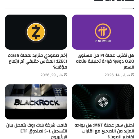
هل تقترب عملة PI من مستوى
زخم صعودي متزايد لعملة Zcash
0.20 دولار؟ قراءة تحليلية لاتجاه
(ZEC): انعكاس حقيقي أم ارتفاع
السعر
مؤقت؟
فبراير 14, 2026
يناير 29, 2026
تحليل سعر عملة MNT: هل يواجه
قامت شركة بلاك روك بتعديل بيان
المزيد من التصحيح مع اقتراب
التسجيل S-1 لصندوق ETF
تقاطع الموت؟
للإيثيريوم