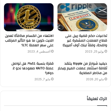
تداعيات حكم قضية ريبل على
الانتهاء من انقسام مكافأة تعدين
قطاع العملات المشفرة غير
اللايت كوين: ما هو التأثير المرتقب
واضحة، وفقاً لبنك أوف أميريكا
على سعر العملة LTC؟
يوليو 25, 2023
أغسطس 4, 2023
ديفيد شوارتز من Ripple ينتقد
قفزة بنسبة 51%: هل تواصل
ثقافة استثمار عملات الميم ويحذر
عملة KAITO صعودها نحو 2
من مخاطر المضاربة
دولار؟
مايو 20, 2026
مايو 7, 2025
اترك تعليقاً