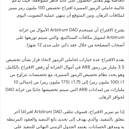
الخاصة بهم مقابل الحصول على عائد جاهز للموافقة، حيث يدعم
غالبية حاملي الرموز المميزة اقتراح تخصيص 100 مليون رمز مميز
لمكافآت الرهان. ومن المتوقع أن تنتهي عملية التصويت اليوم.
يقترح الاقتراح أن تستخدم Arbitrum DAO الأموال من خزانة
Arbitrum لتمويل مكافآت الستاكينغ، والتي سيتم توزيعها على
أصحاب المصلحة من خلال عقد ذكي على مدى 12 شهرًا.
يقدم الاقتراح عدة خيارات لحاملي الرموز لاتخاذ قرار بشأن تخصيص
3.5 مليار من رموز ARB في أموال الخزانة أو رفض الاقتراح بالكامل.
وهو يحدد نظام تخصيص الرموز المميزة، مع تخصيصات تتراوح من
1٪ (100 مليون رمز) إلى 1.75٪ (175 مليون رمز) من إجمالي 10
مليارات من إمدادات ARB التي سيتم تخصيصها جانبًا من خزانة DAO
لحوافز الرهان.
إذا تم تمرير الاقتراح، فسوف تتلقى Arbitrum DAO اقتراحًا آخر
يتعلق بالتنفيذ، والذي يهدف إلى تحديد بائع التنفيذ والعقود المرتبطة
به ومدقق الحسابات. يعتمد الجدول الزمني النهائي للتنفيذ على