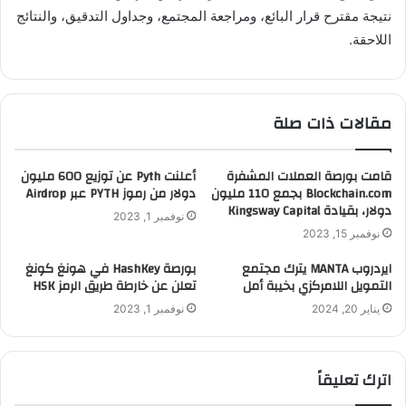
نتيجة مقترح قرار البائع، ومراجعة المجتمع، وجداول التدقيق، والنتائج
اللاحقة.
مقالات ذات صلة
قامت بورصة العملات المشفرة
أعلنت Pyth عن توزيع 600 مليون
Blockchain.com بجمع 110 مليون
دولار من رموز PYTH عبر Airdrop
دولار، بقيادة Kingsway Capital
نوفمبر 1, 2023
نوفمبر 15, 2023
ايردروب MANTA يترك مجتمع
بورصة HashKey في هونغ كونغ
التمويل اللامركزي بخيبة أمل
تعلن عن خارطة طريق الرمز HSK
يناير 20, 2024
نوفمبر 1, 2023
اترك تعليقاً