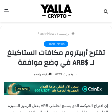
بحث
الق
عن
الرئيسية
/
Flash-News
Flash-News
تقترح أربيتروم مكافآت الستاكينغ
لـ $ARB في وضع موافقة
نوفمبر 6, 2023
دقيقة واحدة
إن اقتراح الحوكمة الذي يسمح لحاملي ARB بقفل الرموز المميزة