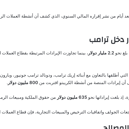
ءت تصريحات ترامب خلال مقابلة مع قناة CNBC، بعد أيام من نشر إقراره المالي السنوي، الذي كشف أن 
 دخل ترامب
2.2 مليار دولار
، بينما تجاوزت الإيرادات المرتبطة بقطاع العملات 
 التي أطلقها بالتعاون مع أبنائه إريك ترامب، ودونالد ترامب جونيور، وبار
 أن إيرادات المنصة من أنشطة الكريبتو اقتربت من
800 مليون دولار
.
، إذ بلغت إيراداتها نحو
635 مليون دولار
من حقوق الملكية ومبيعات الرم
ات الجولف واتفاقيات الترخيص والمبيعات التجارية، فإن قطاع العملات الر
لمصالح