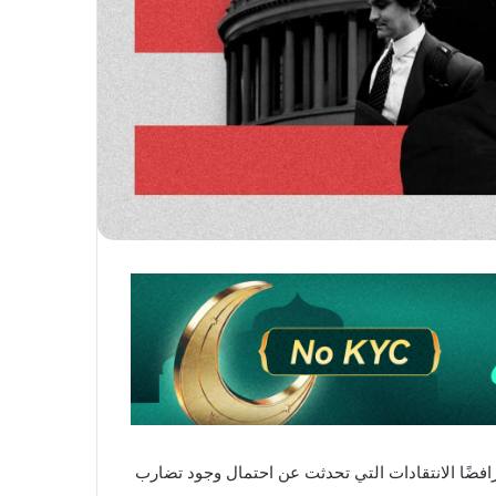
ي العملات الرقمية خلال عام 2025 لا تخالف القانون، رافضًا الانتقادات التي تحدثت عن احتمال وجود تضارب