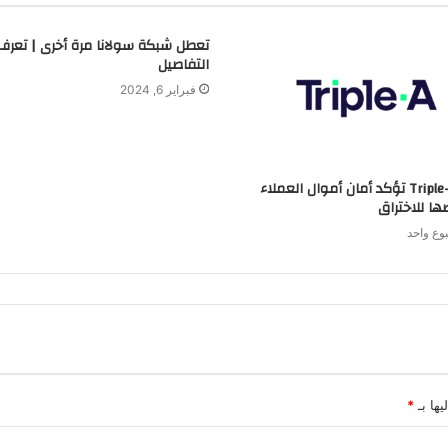
تعطل شبكة سولانا مرة أخرى | تعرف
التفاصيل
فبراير 6, 2024
منصة Triple-A تؤكد أمان أموال العملاء
ها للاختراق
وع واحد
يها بـ
*